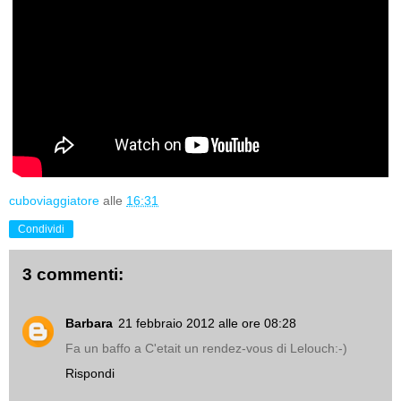
cuboviaggiatore
alle
16:31
Condividi
3 commenti:
Barbara
21 febbraio 2012 alle ore 08:28
Fa un baffo a C'etait un rendez-vous di Lelouch:-)
Rispondi