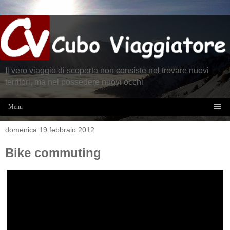
Il vero viaggio di scoperta non consiste nel trovare nuovi
territori, ma nel possedere nuovi occhi

Menu
domenica 19 febbraio 2012
Bike commuting