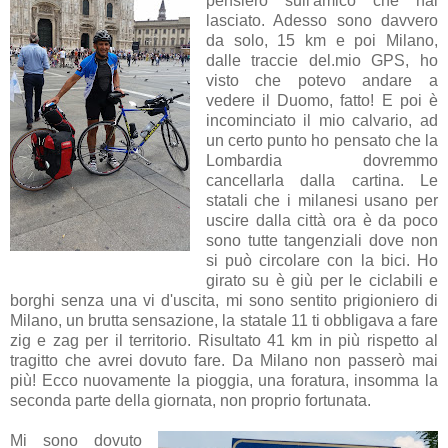
pensiero sull'amico che hai
lasciato. Adesso sono davvero
da solo, 15 km e poi Milano,
dalle traccie del.mio GPS, ho
visto che potevo andare a
vedere il Duomo, fatto! E poi è
incominciato il mio calvario, ad
un certo punto ho pensato che la
Lombardia dovremmo
cancellarla dalla cartina. Le
statali che i milanesi usano per
uscire dalla città ora è da poco
sono tutte tangenziali dove non
si può circolare con la bici. Ho
girato su è giù per le ciclabili e
borghi senza una vi d'uscita, mi sono sentito prigioniero di
Milano, un brutta sensazione, la statale 11 ti obbligava a fare
zig e zag per il territorio. Risultato 41 km in più rispetto al
tragitto che avrei dovuto fare. Da Milano non passerò mai
più! Ecco nuovamente la pioggia, una foratura, insomma la
seconda parte della giornata, non proprio fortunata.
Mi sono dovuto