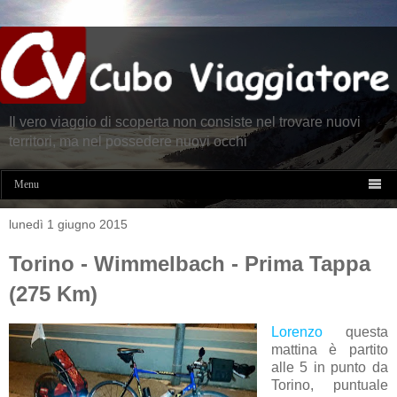
Il vero viaggio di scoperta non consiste nel trovare nuovi
territori, ma nel possedere nuovi occhi

Menu
lunedì 1 giugno 2015
Torino - Wimmelbach - Prima Tappa
(275 Km)
Lorenzo
questa
mattina è partito
alle 5 in punto da
Torino, puntuale