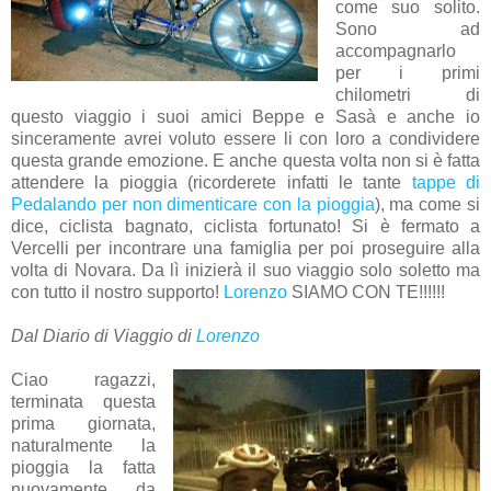
come suo solito.
Sono ad
accompagnarlo
per i primi
chilometri di
questo viaggio i suoi amici Beppe e Sasà e anche io
sinceramente avrei voluto essere li con loro a condividere
questa grande emozione. E anche questa volta non si è fatta
attendere la pioggia (ricorderete infatti le tante
tappe di
Pedalando per non dimenticare con la pioggia
), ma come si
dice, ciclista bagnato, ciclista fortunato! Si è fermato a
Vercelli per incontrare una famiglia per poi proseguire alla
volta di Novara. Da lì inizierà il suo viaggio solo soletto ma
con tutto il nostro supporto!
Lorenzo
SIAMO CON TE!!!!!!
Dal Diario di Viaggio di
Lorenzo
Ciao ragazzi,
terminata questa
prima giornata,
naturalmente la
pioggia la fatta
nuovamente da