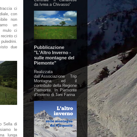
da Ivrea a Chivasso”
traccia ci
diale, con
bile non
riamo un
n mulo ci
recinto ci
puledrini.
Pubblicazione
isto due
"L'Altro Inverno -
sulle montagne del
Piemonte"
Realizzata
dall’Associazione Trip
Montagna ed il
contributo della Regione
Piemonte. In Piemonte
d'Inverno di Toni Farina
o Sella di
ssiamo le
una lunga