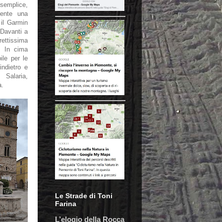
 semplice,
mente una
il Garmin
. Davanti a
rettissima
. In cima
ile per le
indietro e
Salaria,
a.
Le Strade di Toni
Farina
L’elogio della Rocca