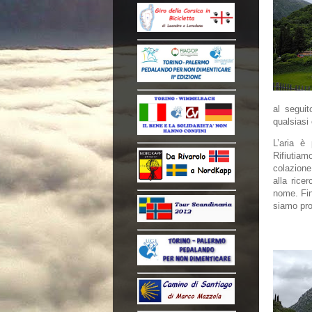
al seguit
qualsiasi
L’aria è
Rifiuti
colazione
alla rice
nome. Fin
siamo pron