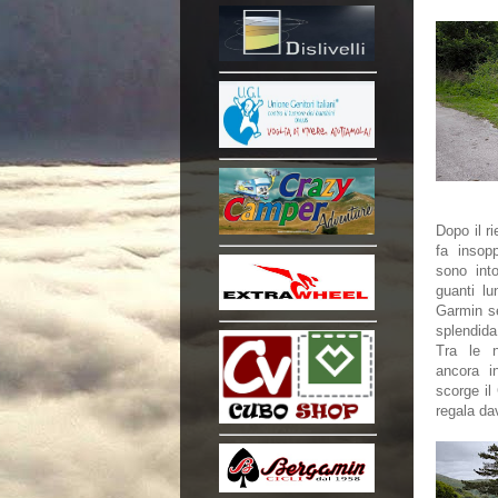
Dopo il ri
fa insop
sono into
guanti lu
Garmin se
splendida
Tra le n
ancora i
scorge il
regala da