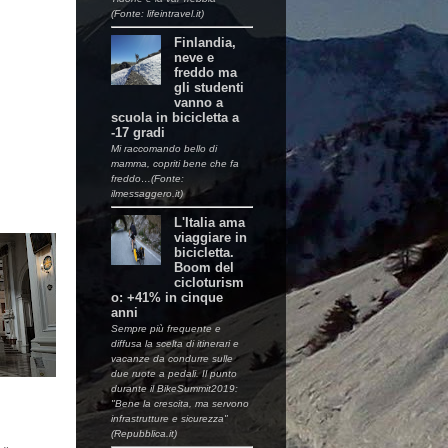
(Fonte: lifeintravel.it)
Finlandia,
neve e
freddo ma
gli studenti
vanno a
scuola in bicicletta a
-17 gradi
Mi raccomando bello di
mamma, copriti bene che fa
freddo…(Fonte:
ilmessaggero.it)
L'Italia ama
viaggiare in
bicicletta.
Boom del
cicloturism
o: +41% in cinque
anni
Sempre più frequente e
diffusa la scelta di itinerari e
vacanze da condurre sulle
due ruote a pedali. Il punto
durante il BikeSummit2019:
"Bene la crescita, ma servono
infrastrutture e sicurezza"
(Repubblica.it)