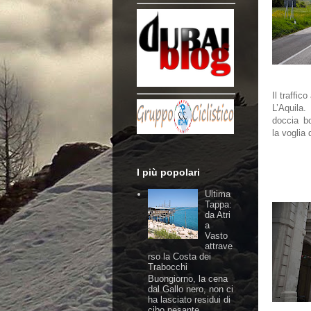
Il traffi
L’Aquila.
doccia bo
la voglia 
I più popolari
Ultima
Tappa:
da Atri
a
Vasto
attrave
rso la Costa dei
Trabocchi
Buongiorno, la cena
dal Gallo nero, non ci
ha lasciato residui di
cibo pesante,