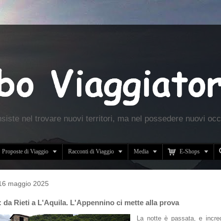
nsiste nel trovare nuovi territori, ma nel possedere nuovi occ





Proposte di Viaggio
Racconti di Viaggio
Media
E-Shops
 16 maggio 2025
 da Rieti a L'Aquila. L'Appennino ci mette alla prova
La notte è passata, e incre