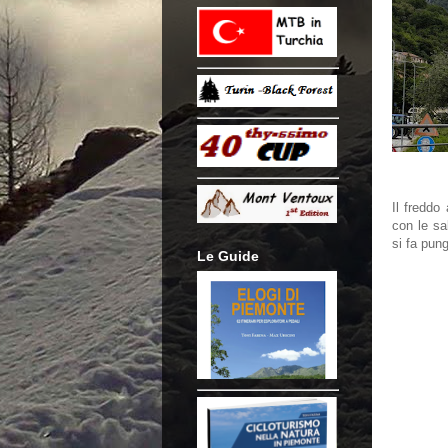
Il freddo
con le sal
si fa pun
Le Guide