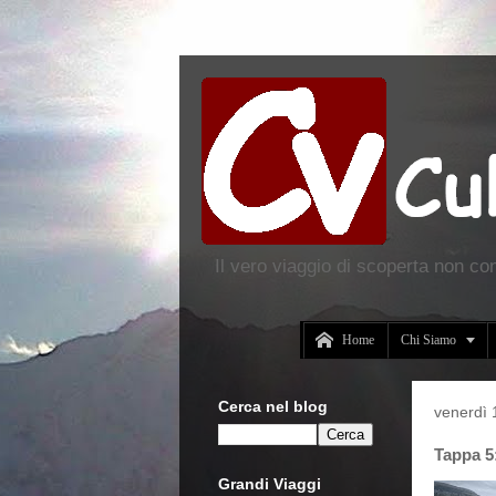
Il vero viaggio di scoperta non co


Home
Chi Siamo
Cerca nel blog
venerdì
Tappa 5:
Grandi Viaggi