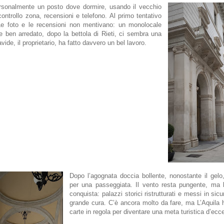
rsonalmente un posto dove dormire, usando il vecchio
ontrollo zona, recensioni e telefono. Al primo tentativo
Le foto e le recensioni non mentivano: un monolocale
e ben arredato, dopo la bettola di Rieti, ci sembra una
vide, il proprietario, ha fatto davvero un bel lavoro.
Dopo l’agognata doccia bollente, nonostante il gel
per una passeggiata. Il vento resta pungente, ma l
conquista: palazzi storici ristrutturati e messi in sic
grande cura. C’è ancora molto da fare, ma L’Aquila h
carte in regola per diventare una meta turistica d’ecc