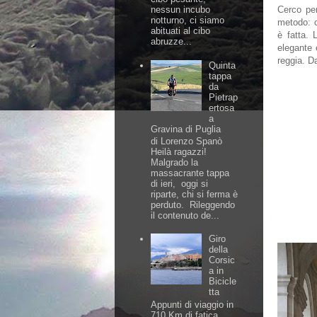
nessun incubo
Cerco pe
notturno, ci siamo
metodo: c
abituati al cibo
è fatta. 
abruzze...
elegante 
reggia. Da
Quinta
tappa
da
Pietrap
ertosa
a
Gravina di Puglia
di Lorenzo Spanò
Heilà ragazzi!
Malgrado la
massacrante tappa
di ieri, oggi si
riparte, chi si ferma è
perduto. Rileggendo
il contenuto de...
Giro
della
Corsic
a in
Bicicle
tta
Appunti di viaggio in
710 Km di fatica,