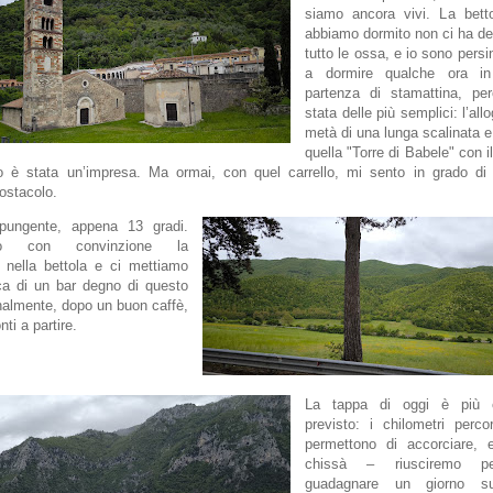
siamo ancora vivi. La betto
abbiamo dormito non ci ha de
tutto le ossa, e io sono persi
a dormire qualche ora in
partenza di stamattina, pe
stata delle più semplici: l’all
metà di una lunga scalinata e
quella "Torre di Babele" con il
o è stata un’impresa. Ma ormai, con quel carrello, mi sento in grado di 
 ostacolo.
 pungente, appena 13 gradi.
amo con convinzione la
 nella bettola e ci mettiamo
rca di un bar degno di questo
almente, dopo un buon caffè,
ti a partire.
La tappa di oggi è più c
previsto: i chilometri percor
permettono di accorciare, 
chissà – riusciremo p
guadagnare un giorno su