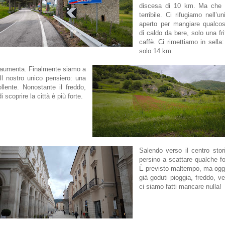
discesa di 10 km. Ma che 
terribile. Ci rifugiamo nell’u
aperto per mangiare qualcos
di caldo da bere, solo una fri
caffè. Ci rimettiamo in sell
solo 14 km.
co aumenta. Finalmente siamo a
 Il nostro unico pensiero: una
llente. Nonostante il freddo,
di scoprire la città è più forte.
Salendo verso il centro stor
persino a scattare qualche fot
È previsto maltempo, ma ogg
già goduti pioggia, freddo, ve
ci siamo fatti mancare nulla!