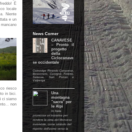
freddo! È
nico locale
a. Niente
ttata e un
a: mancano
News Corner
CANAVESE
– Pronto il
progetto
della
Ciclocanave
se occidentale
Coinvolge Rivarolo Canavese,
Bosconero, Cuorgnè, Feletto,
Salassa, San Ponso e
Valperga
ico riesco
Una
o in bici.
montagna
i ci siamo
"sacra" per
nto... non
le Alpi
In Italia
promossa un'iniziativa per
rendere la cima del Monveso
inviolabile, come simbolo del
rispetto dell'uomo verso la