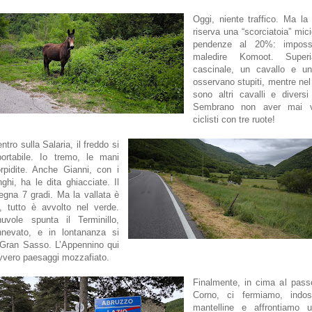
Oggi, niente traffico. Ma la 
riserva una “scorciatoia” mici
pendenze al 20%: impossi
maledire Komoot. Supe
cascinale, un cavallo e u
osservano stupiti, mentre nel 
sono altri cavalli e diversi 
Sembrano non aver mai v
ciclisti con tre ruote!
entro sulla Salaria, il freddo si
portabile. Io tremo, le mani
rpidite. Anche Gianni, con i
nghi, ha le dita ghiacciate. Il
gna 7 gradi. Ma la vallata è
, tutto è avvolto nel verde.
uvole spunta il Terminillo,
nnevato, e in lontananza si
 Gran Sasso. L’Appennino qui
vvero paesaggi mozzafiato.
Finalmente, in cima al pass
Corno, ci fermiamo, indo
mantelline e affrontiamo 