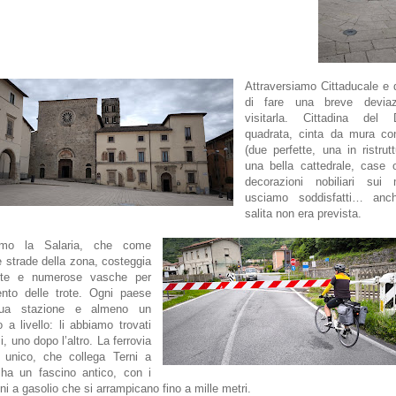
Attraversiamo Cittaducale e
di fare una breve deviaz
visitarla. Cittadina del 
quadrata, cinta da mura con
(due perfette, una in ristrutt
una bella cattedrale, case 
decorazioni nobiliari sui
usciamo soddisfatti… anc
salita non era prevista.
iamo la Salaria, che come
re strade della zona, costeggia
nte e numerose vasche per
ento delle trote. Ogni paese
ua stazione e almeno un
 a livello: li abbiamo trovati
si, uno dopo l’altro. La ferrovia
o unico, che collega Terni a
 ha un fascino antico, con i
ni a gasolio che si arrampicano fino a mille metri.