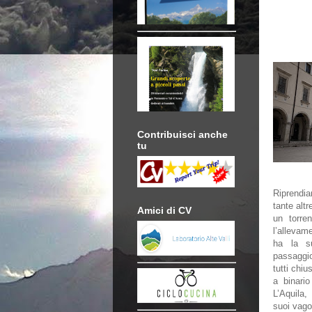
Contribuisci anche
tu
Riprend
tante alt
Amici di CV
un torre
l’allevam
ha la s
passaggio
tutti chiu
a binari
L’Aquila,
suoi vago