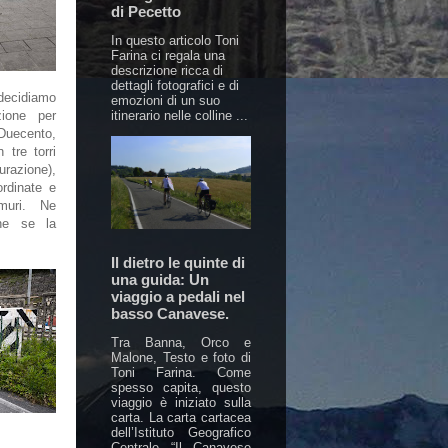
di Pecetto
In questo articolo Toni
Farina ci regala una
descrizione ricca di
dettagli fotografici e di
 decidiamo
emozioni di un suo
itinerario nelle colline ...
ione per
Duecento,
 tre torri
urazione),
ordinate e
 muri. Ne
he se la
Il dietro le quinte di
una guida: Un
viaggio a pedali nel
basso Canavese.
Tra Banna, Orco e
Malone, Testo e foto di
Toni Farina. Come
spesso capita, questo
viaggio è iniziato sulla
carta. La carta cartacea
dell’Istituto Geografico
Centrale “Il Canavese