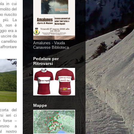
la in cui
molito del
no riuscito
 più. La
rò, non è
oggio era a
 uscire da
 carrellino
Amalunes - Vauda
affrontare
Canavese Biblioteca
Pedalare per
Ritrovarsi
Mappe
orta del
si ieri ci
e forse –
ersino a
l nostro