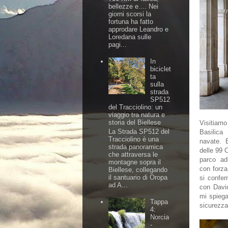
bellezze e.... Nei
giorni scorsi la
fortuna ha fatto
approdare Leandro e
Loredana sulle
pagi...
In
biciclet
ta
sulla
strada
SP512
del Tracciolino: un
viaggio tra natura e
storia del Biellese
Visitiam
La Strada SP512 del
Basilica
Tracciolino è una
navate. 
strada panoramica
delle 99 C
che attraversa le
parco ad
montagne sopra il
con forza
Biellese, collegando
il santuario di Oropa
si confer
ad A...
con Davi
mi spiega
Tappa
sicurezza
4:
Norcia
-