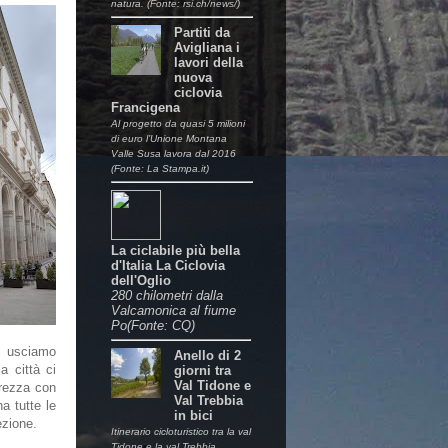
natura. (Fonte: rsi.ch/news/)
Partiti da
Avigliana i
lavori della
nuova
ciclovia
Francigena
Al progetto da quasi 5 milioni
di euro l’Unione Montana
Valle Susa lavora dal 2016
(Fonte: La Stampa.it)
La ciclabile più bella
d'Italia La Ciclovia
dell'Oglio
280 chilometri dalla
Valcamonica al fiume
Po(Fonte: CQ)
o, usciamo
Anello di 2
a città ci
giorni tra
Val Tidone e
urezza con
Val Trebbia
a tutte le
in bici
ezione.
Itinerario cicloturistico tra la val
Tidone e la val Trebbia