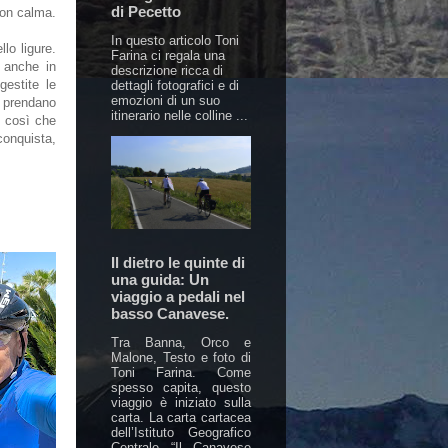
di Pecetto
con calma.
In questo articolo Toni
llo ligure.
Farina ci regala una
e anche in
descrizione ricca di
estite le
dettagli fotografici e di
emozioni di un suo
 prendano
itinerario nelle colline ...
o così che
 conquista,
Il dietro le quinte di
una guida: Un
viaggio a pedali nel
basso Canavese.
Tra Banna, Orco e
Malone, Testo e foto di
Toni Farina. Come
spesso capita, questo
viaggio è iniziato sulla
carta. La carta cartacea
dell’Istituto Geografico
Centrale “Il Canavese