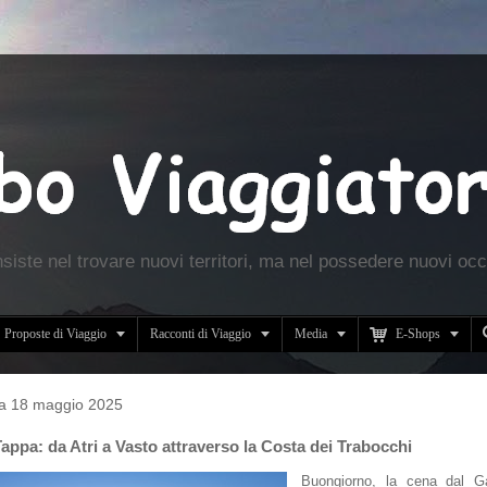
nsiste nel trovare nuovi territori, ma nel possedere nuovi occ





Proposte di Viaggio
Racconti di Viaggio
Media
E-Shops
a 18 maggio 2025
appa: da Atri a Vasto attraverso la Costa dei Trabocchi
Buongiorno, la cena dal Ga