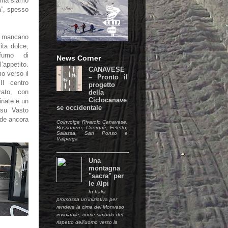
cima siamo
a”, spesso
a, mancano
ita dolce,
ofumo di
News Corner
’appetito.
CANAVESE
o verso il
– Pronto il
Il centro
progetto
rato, con
della
Ciclocanave
dinate e un
se occidentale
 su Vasto
ede ancora
Coinvolge Rivarolo Canavese,
Bosconero, Cuorgnè, Feletto,
Salassa, San Ponso e
Valperga
Una
montagna
"sacra" per
le Alpi
In Italia
promossa un'iniziativa per
rendere la cima del Monveso
inviolabile, come simbolo del
rispetto dell'uomo verso la