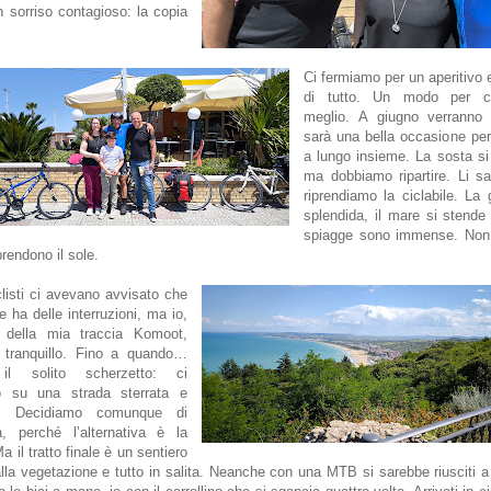
 sorriso contagioso: la copia
!
Ci fermiamo per un aperitivo 
di tutto. Un modo per co
meglio. A giugno verranno 
sarà una bella occasione per
a lungo insieme. La sosta si
ma dobbiamo ripartire. Li s
riprendiamo la ciclabile. La 
splendida, il mare si stende
spiagge sono immense. Non 
prendono il sole.
clisti ci avevano avvisato che
le ha delle interruzioni, ma io,
o della mia traccia Komoot,
 tranquillo. Fino a quando…
 il solito scherzetto: ci
mo su una strada sterrata e
ta. Decidiamo comunque di
la, perché l’alternativa è la
a il tratto finale è un sentiero
lla vegetazione e tutto in salita. Neanche con una MTB si sarebbe riusciti a