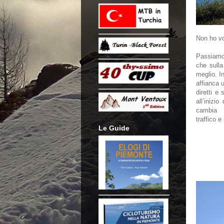
Non ho vog
Passiamo
che sulla
meglio. In
affianca 
diretti e
all’inizio
cambia 
traffico e
Le Guide