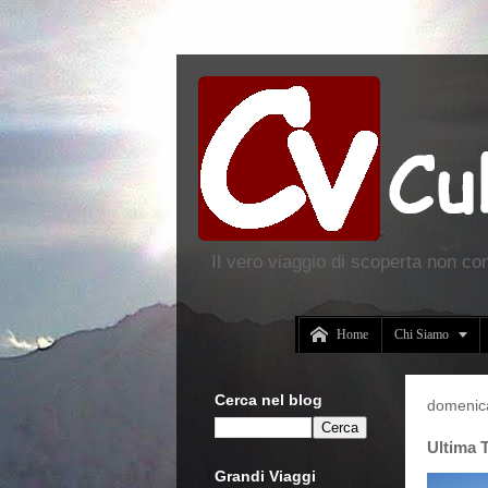
Il vero viaggio di scoperta non co


Home
Chi Siamo
Cerca nel blog
domenic
Ultima T
Grandi Viaggi