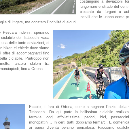
costringono a deviazioni to
lungomare e strade del centr
bloccate da furgoni o auto
incivili che le usano come p
lia di litigare, ma constato l’inciviltà di alcuni.
 Pescara indenni, sperando
 ciclabile dei Trabocchi vada
 una delle tante deviazioni, ci
un biker: ci chiede dove siamo
 si offre di accompagnarci fino
 della ciclabile. Purtroppo non
molto: ancora slalom tra
 marciapiedi, fino a Ortona.
Eccolo, il faro di Ortona, come a segnare l’inizio della
Trabocchi. Da qui parte la bellissima ciclabile realizza
ferrovia, oggi affollatissima: pedoni, bici, passeggini
monopattini… In certi tratti dobbiamo fermarci. È domenica
ai paesi diventa persino pericolosa. Facciamo qualch