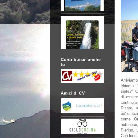
Contribuisci anche
tu
Arrivia
chiamo D
siete?" 
Amici di CV
di esser
continui
Risate, 
po’ emozi
come Ori
autentico
Pierino, 
Con lui ci