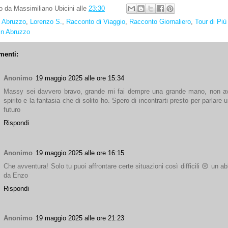
to da
Massimiliano Ubicini
alle
23:30
:
Abruzzo
,
Lorenzo S.
,
Racconto di Viaggio
,
Racconto Giornaliero
,
Tour di Più
in Abruzzo
menti:
Anonimo
19 maggio 2025 alle ore 15:34
Massy sei davvero bravo, grande mi fai dempre una grande mano, non a
spirito e la fantasia che di solito ho. Spero di incontrarti presto per parlare u
futuro
Rispondi
Anonimo
19 maggio 2025 alle ore 16:15
Che avventura! Solo tu puoi affrontare certe situazioni così difficili 😣 un a
da Enzo
Rispondi
Anonimo
19 maggio 2025 alle ore 21:23