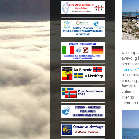
Una tappa
avevo gi
occasion
Torino -
l'obbiett
passaggio
famigli
vulcanici
Pierino 
incontro n