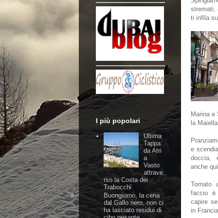
Spingiamo
stremati,
ti infila 
Marina e 
I più popolari
la Maiella
Ultima
Pranziamo
Tappa:
e scendi
da Atri
a
doccia, 
Vasto
anche qui,
attrave
rso la Costa dei
Tornato 
Trabocchi
faccio è 
Buongiorno, la cena
capire se
dal Gallo nero, non ci
ha lasciato residui di
in Franci
cibo pesante,