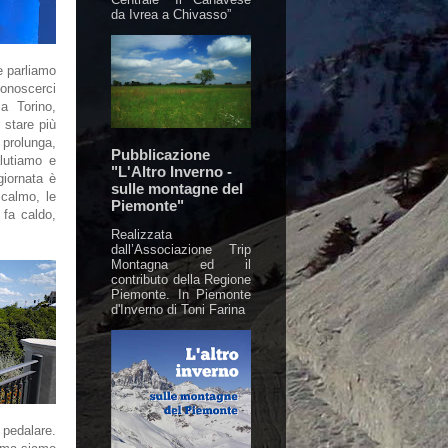
da Ivrea a Chivasso”
e parliamo
noscerci
a Torino,
 stare più
 prolunga,
Pubblicazione
alutiamo e
"L'Altro Inverno -
giornata è
sulle montagne del
 calmo, le
Piemonte"
fa caldo,
Realizzata
dall’Associazione Trip
Montagna ed il
contributo della Regione
Piemonte. In Piemonte
d'Inverno di Toni Farina
 pedalare.