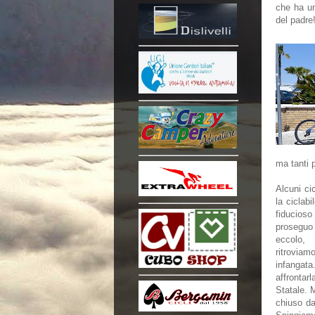
che ha un
del padre
ma tanti 
Alcuni ci
la ciclabi
fiducios
proseguo
eccolo,
ritrovia
infanga
affrontar
Statale. M
chiuso da