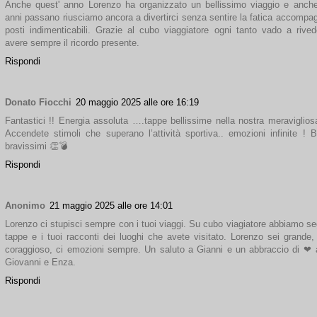
Anche quest' anno Lorenzo ha organizzato un bellissimo viaggio e anche
anni passano riusciamo ancora a divertirci senza sentire la fatica accompag
posti indimenticabili. Grazie al cubo viaggiatore ogni tanto vado a rivede
avere sempre il ricordo presente.
Rispondi
Donato Fiocchi
20 maggio 2025 alle ore 16:19
Fantastici !! Energia assoluta ….tappe bellissime nella nostra meravigliosa
Accendete stimoli che superano l’attività sportiva.. emozioni infinite ! 
bravissimi 👏💣
Rispondi
Anonimo
21 maggio 2025 alle ore 14:01
Lorenzo ci stupisci sempre con i tuoi viaggi. Su cubo viagiatore abbiamo se
tappe e i tuoi racconti dei luoghi che avete visitato. Lorenzo sei grande, 
coraggioso, ci emozioni sempre. Un saluto a Gianni e un abbraccio di ❤ 
Giovanni e Enza.
Rispondi