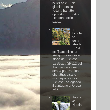
bellezze e.... Nei
giorni scorsi la
fortuna ha fatto
approdare Leandro e
Loredana sulle
pagi...
In
biciclet
ta
sulla
strada
SP512
del Tracciolino: un
viaggio tra natura e
storia del Biellese
La Strada SP512 del
Tracciolino è una
strada panoramica
che attraversa le
montagne sopra il
Biellese, collegando
il santuario di Oropa
ad A...
Tappa
4:
Norcia
-