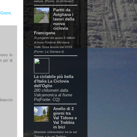
natura. (Fonte: rsi.ch/news/)
Partiti da
 Giorni
,
Avigliana i
lavori della
nuova
ciclovia
Francigena
Al progetto da quasi 5 milioni
di euro l’Unione Montana
Valle Susa lavora dal 2016
(Fonte: La Stampa.it)
vevo lo
n po' di
La ciclabile più bella
d'Italia La Ciclovia
dell'Oglio
280 chilometri dalla
Valcamonica al fiume
Po(Fonte: CQ)
bbraccio
Anello di 2
giorni tra
Val Tidone e
Val Trebbia
in bici
Itinerario cicloturistico tra la val
Tidone e la val Trebbia