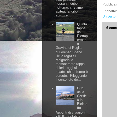
nessun incubo
Pubblica
notturno, ci siamo
Etichette
abituati al cibo
abruzze...
Un Salto 
Quinta
6 com
tappa
da
Pietrap
ertosa
a
Gravina di Puglia
di Lorenzo Spanò
Heilà ragazzi!
Malgrado la
massacrante tappa
di ieri, oggi si
riparte, chi si ferma è
perduto. Rileggendo
il contenuto de...
Giro
della
Corsic
a in
Bicicle
tta
Appunti di viaggio in
710 Km di fatica,