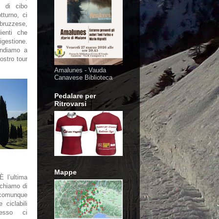
i di cibo
turno, ci
bruzzese,
ienti che
gestione.
andiamo a
ostro tour
Amalunes - Vauda
Canavese Biblioteca
Pedalare per
Ritrovarsi
Mappe
È l’ultima
rchiamo di
, comunque
 ciclabili
esso ci