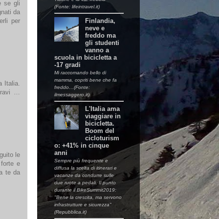
 se gli
(Fonte: lifeintravel.it)
nati da
Finlandia,
rli per
neve e
freddo ma
gli studenti
vanno a
scuola in bicicletta a
-17 gradi
Mi raccomando bello di
mamma, copriti bene che fa
 Italia.
freddo…(Fonte:
Bravi …
ilmessaggero.it)
L'Italia ama
viaggiare in
bicicletta.
Boom del
cicloturism
o: +41% in cinque
anni
guito le
Sempre più frequente e
forte e
diffusa la scelta di itinerari e
a te da
vacanze da condurre sulle
due ruote a pedali. Il punto
durante il BikeSummit2019:
"Bene la crescita, ma servono
infrastrutture e sicurezza"
(Repubblica.it)