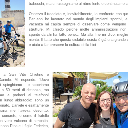
trabocchi, ma ci rassegniamo al ritmo lento e continuiamo 
Osservo il tracciato e, inevitabilmente, lo confronto con que
Per anni ho lavorato nel mondo degli impianti sportivi, 
vacanza mi capita sempre di osservare come vengono g
strutture. Mi chiedo perché molte amministrazioni non
spunto da chi ha fatto bene… Ma alla fine mi dico: megli
niente. Il fatto che questa ciclabile esista è già una grande
e aiuta a far crescere la cultura della bici.
mo a San Vito Chietino e
aniele. Mi risponde: "Dove
Ci spieghiamo… e scopriamo
e a 50 metri di distanza, ma
amo a parlarci al telefono!
un lungo abbraccio: sono un
onato. Daniele è esattamente
ana me l’aveva descritto:
, concreto, e come il fratello
un vero vulcano di simpatia.
 sono Rina e il figlio Federico,