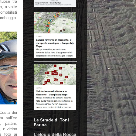
rtuose tra
o, a volte
mobilisti
archeggio.
 Costa dei
ta sull’ex
Le Strade di Toni
, pattini,
Farina
, e vicino
L’elogio della Rocca
e foto ai