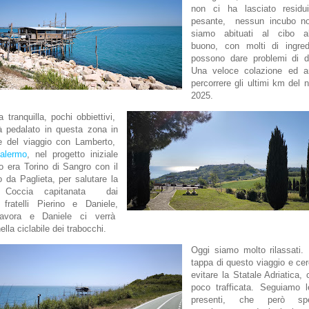
non ci ha lasciato residu
pesante, nessun incubo not
siamo abituati al cibo a
buono, con molti di ingred
possono dare problemi di di
Una veloce colazione ed 
percorrere gli ultimi km del n
2025.
 tranquilla, pochi obbiettivi,
à pedalato in questa zona in
e del viaggio con Lamberto,
Palermo
, nel progetto iniziale
ivo era Torino di Sangro con il
 da Paglieta, per salutare la
a. Coccia capitanata dai
 fratelli Pierino e Daniele,
lavora e Daniele ci verrà
ella ciclabile dei trabocchi.
Oggi siamo molto rilassati. 
tappa di questo viaggio e ce
evitare la Statale Adriatica
poco trafficata. Seguiamo le
presenti, che però sp