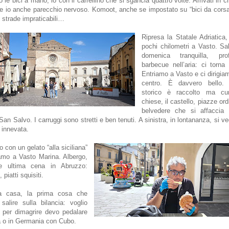
 le bici a mano, io con il carrellino che si sgancia quattro volte. Arrivati in 
 e io anche parecchio nervoso. Komoot, anche se impostato su “bici da cors
su strade impraticabili…
Ripresa la Statale Adriatic
pochi chilometri a Vasto. Sal
domenica tranquilla, pr
barbecue nell’aria: ci torna l
Entriamo a Vasto e ci dirigiam
centro. È davvero bello. 
storico è raccolto ma cu
chiese, il castello, piazze or
belvedere che si affaccia
San Salvo. I carruggi sono stretti e ben tenuti. A sinistra, in lontananza, si v
 innevata.
 con un gelato “alla siciliana”
amo a Vasto Marina. Albergo,
e ultima cena in Abruzzo:
 piatti squisiti.
a casa, la prima cosa che
salire sulla bilancia: voglio
 per dimagrire devo pedalare
a o in Germania con Cubo.