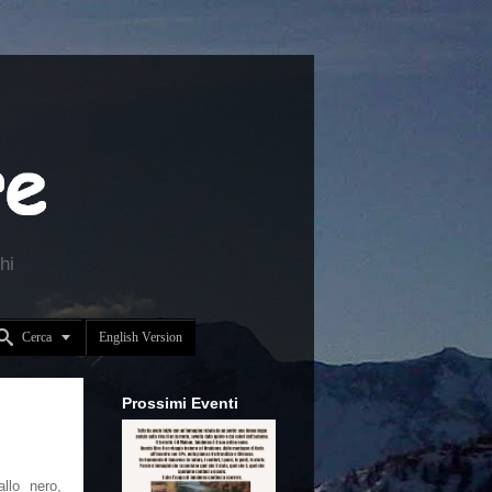
hi


Cerca
English Version
Prossimi Eventi
llo nero,