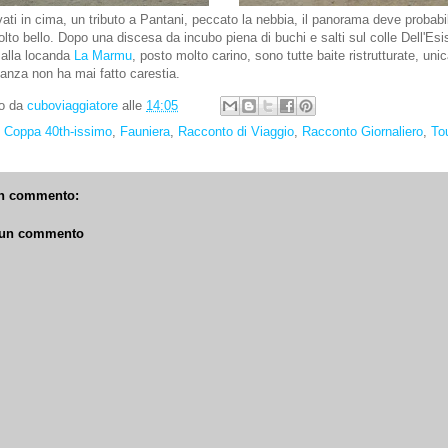
vati in cima, un tributo a Pantani, peccato la nebbia, il panorama deve probab
lto bello. Dopo una discesa da incubo piena di buchi e salti sul colle Dell'Es
 alla locanda
La Marmu
, posto molto carino, sono tutte baite ristrutturate, un
odanza non ha mai fatto carestia.
to da
cuboviaggiatore
alle
14:05
:
Coppa 40th-issimo
,
Fauniera
,
Racconto di Viaggio
,
Racconto Giornaliero
,
To
n commento:
 un commento