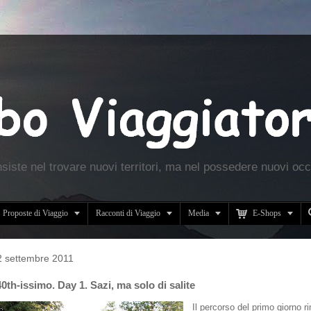
nsiste nel trovare nuovi territori, ma nel possedere nuovi occ





Proposte di Viaggio
Racconti di Viaggio
Media
E-Shops
2 settembre 2011
th-issimo. Day 1. Sazi, ma solo di salite
Il percorso del primo giorno 