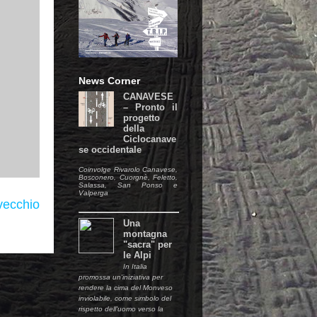
News Corner
CANAVESE
– Pronto il
progetto
della
Ciclocanave
se occidentale
Coinvolge Rivarolo Canavese,
Bosconero, Cuorgnè, Feletto,
Salassa, San Ponso e
Valperga
vecchio
Una
montagna
"sacra" per
le Alpi
In Italia
promossa un'iniziativa per
rendere la cima del Monveso
inviolabile, come simbolo del
rispetto dell'uomo verso la