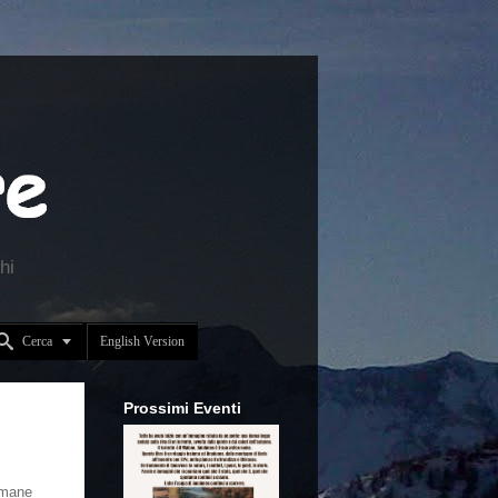
hi


Cerca
English Version
Prossimi Eventi
rimane