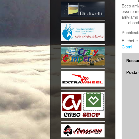
Ecco arri
essere mo
arriviamo
... l'abb
Pubblica
Etichette
Giorni
Nessu
Posta