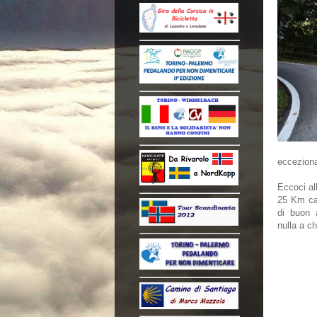
ecceziona
Eccoci all
25 Km ca
di buon 
nulla a c