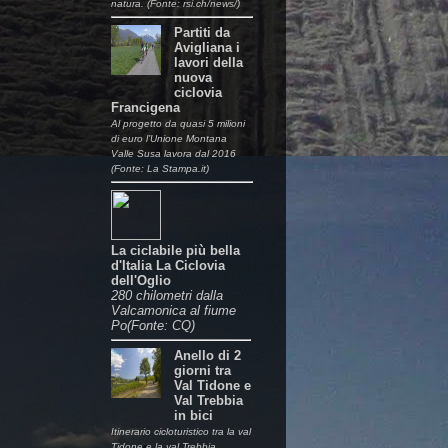
natura. (Fonte: rsi.ch/news/)
Partiti da
Avigliana i
lavori della
nuova
ciclovia
Francigena
Al progetto da quasi 5 milioni
di euro l’Unione Montana
Valle Susa lavora dal 2016
(Fonte: La Stampa.it)
La ciclabile più bella
d'Italia La Ciclovia
dell'Oglio
280 chilometri dalla
Valcamonica al fiume
Po(Fonte: CQ)
Anello di 2
giorni tra
Val Tidone e
Val Trebbia
in bici
Itinerario cicloturistico tra la val
Tidone e la val Trebbia