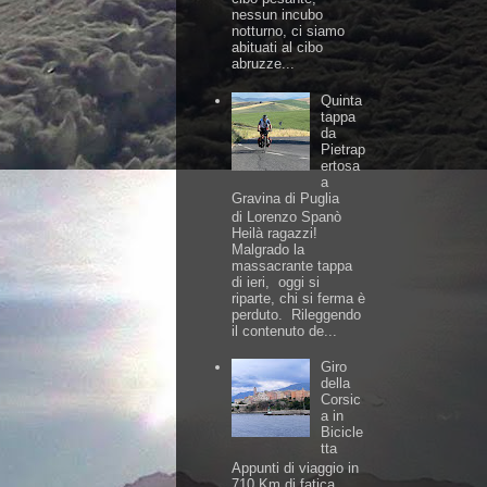
nessun incubo
notturno, ci siamo
abituati al cibo
abruzze...
Quinta
tappa
da
Pietrap
ertosa
a
Gravina di Puglia
di Lorenzo Spanò
Heilà ragazzi!
Malgrado la
massacrante tappa
di ieri, oggi si
riparte, chi si ferma è
perduto. Rileggendo
il contenuto de...
Giro
della
Corsic
a in
Bicicle
tta
Appunti di viaggio in
710 Km di fatica,