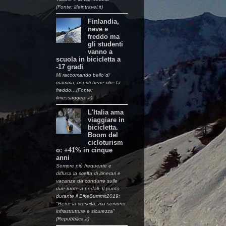
(Fonte: lifeintravel.it)
Finlandia,
neve e
freddo ma
gli studenti
vanno a
scuola in bicicletta a
-17 gradi
Mi raccomando bello di
mamma, copriti bene che fa
freddo…(Fonte:
ilmessaggero.it)
L'Italia ama
viaggiare in
bicicletta.
Boom del
cicloturism
o: +41% in cinque
anni
Sempre più frequente e
diffusa la scelta di itinerari e
vacanze da condurre sulle
due ruote a pedali. Il punto
durante il BikeSummit2019:
"Bene la crescita, ma servono
infrastrutture e sicurezza"
(Repubblica.it)