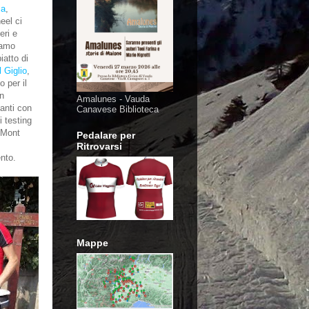
ma
,
eel ci
eri e
iamo
iatto di
l Giglio
,
o per il
un
Amalunes - Vauda
vanti con
Canavese Biblioteca
i testing
l Mont
Pedalare per
Ritrovarsi
nto.
Mappe