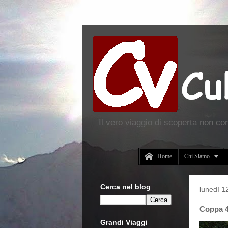
Il vero viaggio di scoperta non co


Home
Chi Siamo
Cerca nel blog
lunedì 1
Coppa 40
Grandi Viaggi