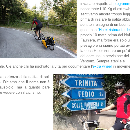
invariato rispetto al
program
nonostante i 10 Kg di extrawh
sentivamo ancora troppo legg
prima di iniziare la salita abb
sentito il bisogno di un buon p
gnocchi all'
Hotel ristorante de
proprio 10 metri prima del bivi
Fauniera, ma forse era solo 
presagio e ci siamo portati a
la cena.E per iniziare un po' d
del carellino in previsione de
Ventoux. Sempre stabile e
le. C'è anche chi ha rischiato la vita per documentare l'
extra wheel
in movime
a partenza della salita, di soli
. Diciamo che il nome non è
auspicio, ma a quanto pare
he vedere con il ciclismo.