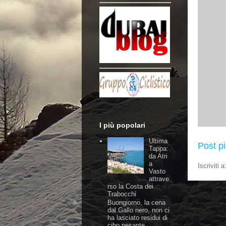
I più popolari
Ultima
Post p
Tappa:
da Atri
a
Iscriviti a
Vasto
attrave
rso la Costa dei
Trabocchi
Buongiorno, la cena
dal Gallo nero, non ci
ha lasciato residui di
cibo pesante,