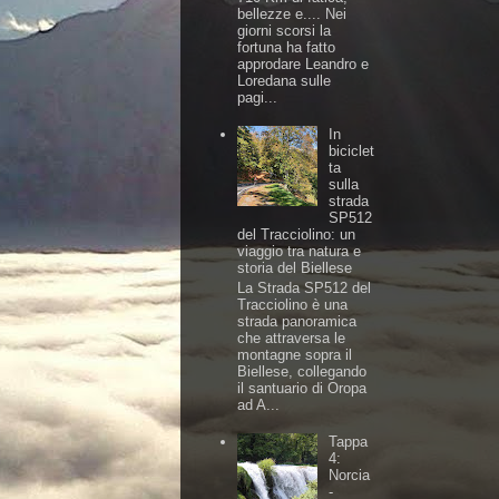
bellezze e.... Nei
giorni scorsi la
fortuna ha fatto
approdare Leandro e
Loredana sulle
pagi...
In
biciclet
ta
sulla
strada
SP512
del Tracciolino: un
viaggio tra natura e
storia del Biellese
La Strada SP512 del
Tracciolino è una
strada panoramica
che attraversa le
montagne sopra il
Biellese, collegando
il santuario di Oropa
ad A...
Tappa
4:
Norcia
-