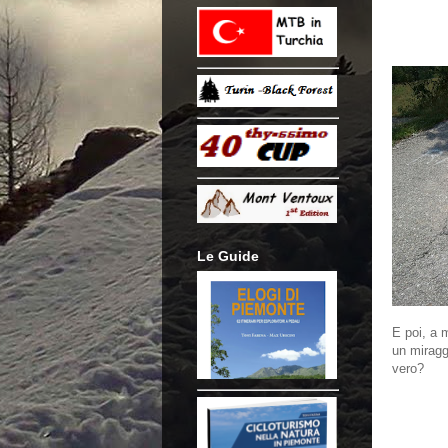
Le Guide
E poi, a 
un miraggi
vero?