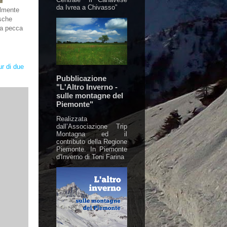
da Ivrea a Chivasso”
ilmente
ische
ica pecca
ur di due
Pubblicazione
"L'Altro Inverno -
sulle montagne del
Piemonte"
Realizzata
dall’Associazione Trip
Montagna ed il
contributo della Regione
Piemonte. In Piemonte
d'Inverno di Toni Farina