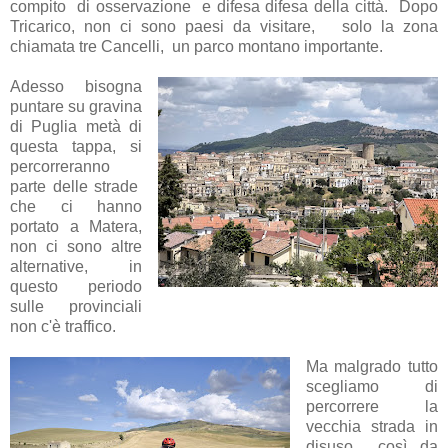
compito di osservazione e difesa difesa della città. Dopo
Tricarico, non ci sono paesi da visitare, solo la zona
chiamata tre Cancelli, un parco montano importante.
Adesso bisogna
puntare su gravina
di Puglia metà di
questa tappa, si
percorreranno
parte delle strade
che ci hanno
portato a Matera,
non ci sono altre
alternative, in
questo periodo
sulle provinciali
non c'è traffico.
Ma malgrado tutto
scegliamo di
percorrere la
vecchia strada in
disuso così da