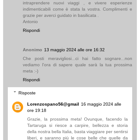
intraprendere nuovi viaggi , e vivere esperienze
indimenticabili come è stata la vostra. Complimenti e
grazie per averci guidato in basilicata .
Antonio
Rispondi
Anonimo
13 maggio 2024 alle ore 16:32
Che posti meravigliosi...ci hai fatto sognare...non
vediamo l'ora di sapere quale sarà la tua prossima
meta :-)
Rispondi
Risposte
Lorenzospano56@gmail
16 maggio 2024 alle
ore 19:18
Grazie, la prossima meta! Ovunque, facendo la
Tartaruga si riesce a carpire, bellezza e storia
della nostra bella Italia, basta viaggiare per sentirsi
liberi, e saranno più le cose belle che quelle da