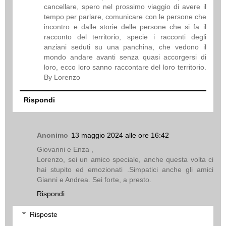
cancellare, spero nel prossimo viaggio di avere il
tempo per parlare, comunicare con le persone che
incontro e dalle storie delle persone che si fa il
racconto del territorio, specie i racconti degli
anziani seduti su una panchina, che vedono il
mondo andare avanti senza quasi accorgersi di
loro, ecco loro sanno raccontare del loro territorio.
By Lorenzo
Rispondi
Anonimo
13 maggio 2024 alle ore 16:42
Giovanni e Enza ,
Lorenzo, sei un amico speciale, anche questa volta ci
hai stupito ed emozionati .Simpatici anche gli amici
Gianni e Andrea. Sei forte, a presto.
Rispondi
Risposte