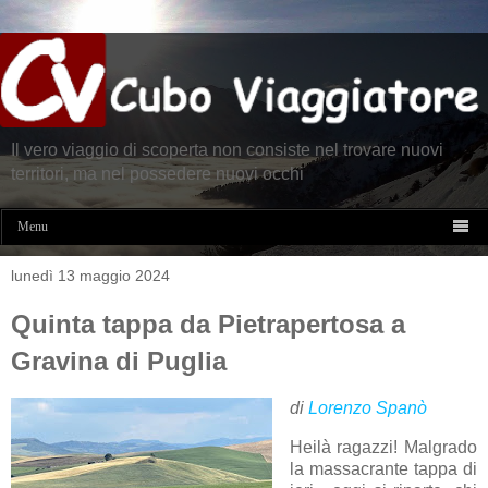
Il vero viaggio di scoperta non consiste nel trovare nuovi
territori, ma nel possedere nuovi occhi

Menu
lunedì 13 maggio 2024
Quinta tappa da Pietrapertosa a
Gravina di Puglia
di
Lorenzo Spanò
Heilà ragazzi! Malgrado
la massacrante tappa di