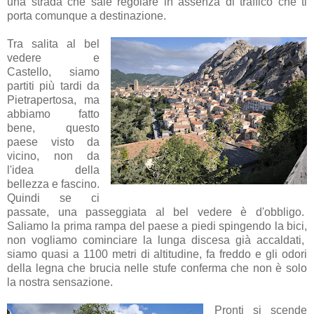
una strada che sale regolare in assenza di traffico che ti
porta comunque a destinazione.
Tra salita al bel
vedere e
Castello, siamo
partiti più tardi da
Pietrapertosa, ma
abbiamo fatto
bene, questo
paese visto da
vicino, non da
l'idea della
bellezza e fascino.
Quindi se ci
passate, una passeggiata al bel vedere è d'obbligo.
Saliamo la prima rampa del paese a piedi spingendo la bici,
non vogliamo cominciare la lunga discesa già accaldati,
siamo quasi a 1100 metri di altitudine, fa freddo e gli odori
della legna che brucia nelle stufe conferma che non è solo
la nostra sensazione.
Pronti si scende