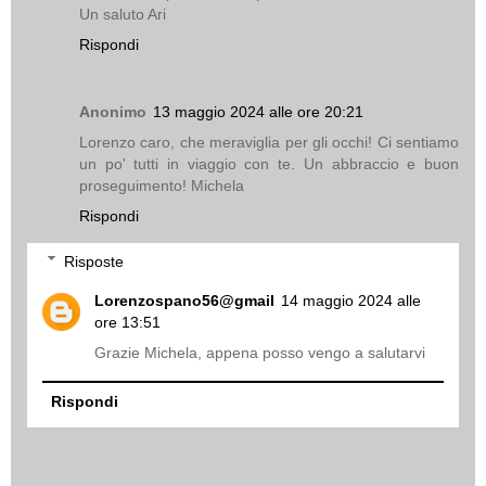
Un saluto Ari
Rispondi
Anonimo
13 maggio 2024 alle ore 20:21
Lorenzo caro, che meraviglia per gli occhi! Ci sentiamo
un po' tutti in viaggio con te. Un abbraccio e buon
proseguimento! Michela
Rispondi
Risposte
Lorenzospano56@gmail
14 maggio 2024 alle
ore 13:51
Grazie Michela, appena posso vengo a salutarvi
Rispondi