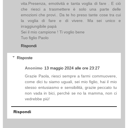
vita.Presenza, emotività e tanta voglia di fare . E ciò
che riesci a trasmettere è solo una parte delle
emozioni che provi.. Da te ho preso tante cose tra cui
la voglia di fare e di vivere. Ma sei unico e
irraggiungibile papà
Sei il mio campione ! Ti voglio bene
Tuo figlio Paolo
Rispondi
Risposte
Anonimo
13 maggio 2024 alle ore 23:27
Grazie Paola, riesci sempre a farmi commuovere,
come dici tu siamo uguali, sei mio figlio, hai il mio
stesso entusiasmo e sensibilità, grazie peccato tu
non vada in bici, perché se no la mamma, non ci
vedrebbe più!
Rispondi