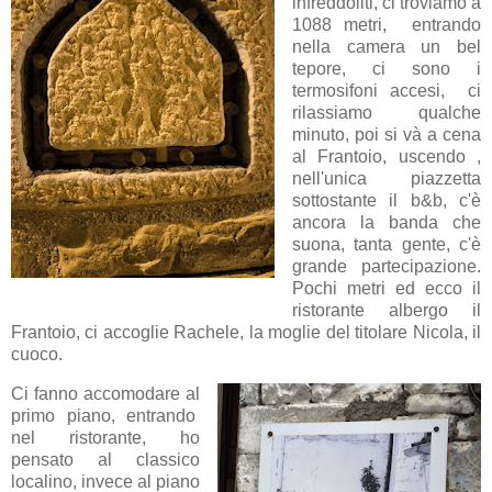
infreddoliti, ci troviamo a
1088 metri, entrando
nella camera un bel
tepore, ci sono i
termosifoni accesi, ci
rilassiamo qualche
minuto, poi si và a cena
al Frantoio, uscendo ,
nell'unica piazzetta
sottostante il b&b, c'è
ancora la banda che
suona, tanta gente, c'è
grande partecipazione.
Pochi metri ed ecco il
ristorante albergo il
Frantoio, ci accoglie Rachele, la moglie del titolare Nicola, il
cuoco.
Ci fanno accomodare al
primo piano, entrando
nel ristorante, ho
pensato al classico
localino, invece al piano