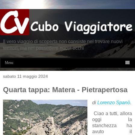
Il vero viaggio di scoperta non consiste nel trovare nuovi
territori, ma nel possedere nuovi occhi

Menu
sabato 11 maggio 2024
Quarta tappa: Matera - Pietrapertosa
di
Lorenzo Spanò
.
Ciao a tutti, allora
oggi la
stanchezza ha
avuto il