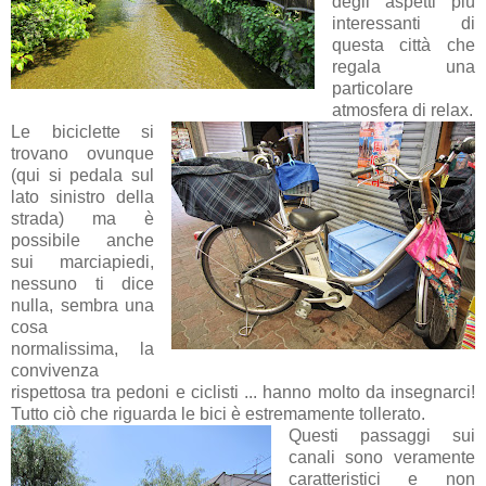
degli aspetti più
interessanti di
questa città che
regala una
particolare
atmosfera di relax.
Le biciclette si
trovano ovunque
(qui si pedala sul
lato sinistro della
strada) ma è
possibile anche
sui marciapiedi,
nessuno ti dice
nulla, sembra una
cosa
normalissima, la
convivenza
rispettosa tra pedoni e ciclisti ... hanno molto da insegnarci!
Tutto ciò che riguarda le bici è estremamente tollerato.
Questi passaggi sui
canali sono veramente
caratteristici e non