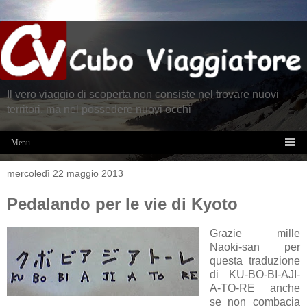
Il vero viaggio di scoperta non consiste nel trovare nuovi
territori, ma nel possedere nuovi occhi

Menu
mercoledì 22 maggio 2013
Pedalando per le vie di Kyoto
Grazie mille
Naoki-san per
questa traduzione
di KU-BO-BI-AJI-
A-TO-RE anche
se non combacia