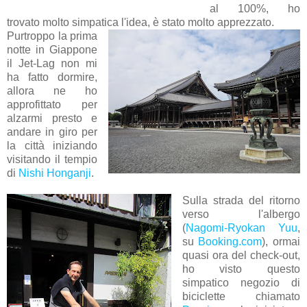
al 100%, ho
trovato molto simpatica l'idea, è stato molto apprezzato.
Purtroppo la prima
notte in Giappone
il Jet-Lag non mi
ha fatto dormire,
allora ne ho
approfittato per
alzarmi presto e
andare in giro per
la città iniziando
visitando il tempio
di
Nishi Honganji
.
Sulla strada del ritorno
verso l'albergo
(
Nagomi-Ryokan Yuu
,
su
Booking.com
), ormai
quasi ora del check-out,
ho visto questo
simpatico negozio di
biciclette chiamato