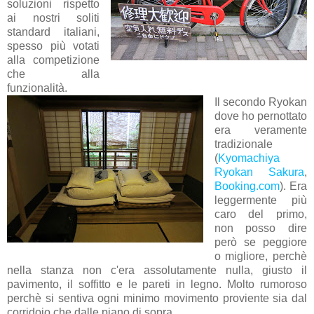
soluzioni rispetto
ai nostri soliti
standard italiani,
spesso più votati
alla competizione
che alla
funzionalità.
Il secondo Ryokan
dove ho pernottato
era veramente
tradizionale
(
Kyomachiya
Ryokan Sakura
,
Booking.com
). Era
leggermente più
caro del primo,
non posso dire
però se peggiore
o migliore, perchè
nella stanza non c'era assolutamente nulla, giusto il
pavimento, il soffitto e le pareti in legno. Molto rumoroso
perchè si sentiva ogni minimo movimento proviente sia dal
corridoio che dalle piano di sopra.