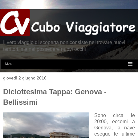
Il vero viaggio di scoperta non consiste nel trovare nuovi
territori, ma nel possedere nuovi occhi

Menu
giovedì 2 giugno 2016
Diciottesima Tappa: Genova -
Bellissimi
Sono circa le
20:00, eccomi a
Genova, la nave
esegue le ultime