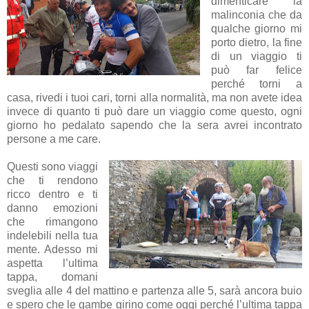
dimenticare la
malinconia che da
qualche giorno mi
porto dietro, la fine
di un viaggio ti
può far felice
perché torni a
casa, rivedi i tuoi cari, torni alla normalità, ma non avete idea
invece di quanto ti può dare un viaggio come questo, ogni
giorno ho pedalato sapendo che la sera avrei incontrato
persone a me care.
Questi sono viaggi
che ti rendono
ricco dentro e ti
danno emozioni
che rimangono
indelebili nella tua
mente. Adesso mi
aspetta l’ultima
tappa, domani
sveglia alle 4 del mattino e partenza alle 5, sarà ancora buio
e spero che le gambe girino come oggi perché l’ultima tappa