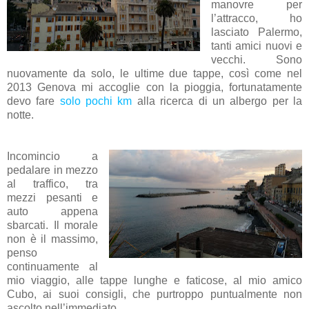
manovre per
l’attracco, ho
lasciato Palermo,
tanti amici nuovi e
vecchi. Sono
nuovamente da solo, le ultime due tappe, così come nel
2013 Genova mi accoglie con la pioggia, fortunatamente
devo fare
solo pochi km
alla ricerca di un albergo per la
notte.
Incomincio a
pedalare in mezzo
al traffico, tra
mezzi pesanti e
auto appena
sbarcati. Il morale
non è il massimo,
penso
continuamente al
mio viaggio, alle tappe lunghe e faticose, al mio amico
Cubo, ai suoi consigli, che purtroppo puntualmente non
ascolto nell’immediato.