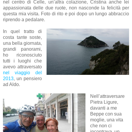
nel centro di Celle, un’altra colazione, Cristina anche lei
appassionata delle due ruote, non nasconde la felicità per
questa mia visita. Foto di rito e poi dopo un lungo abbraccio
riprendo a pedalare.
In quel tratto di
costa tante soste,
una bella giornata,
grandi panorami,
ho riconosciuto
tutti i luoghi che
avevo attraversato
nel viaggio del
2013
, un pensiero
ad Aldo.
Nell’attraversare
Pietra Ligure,
davanti a me
Beppe con sua
moglie, una vita
che non ci
incontrava, un