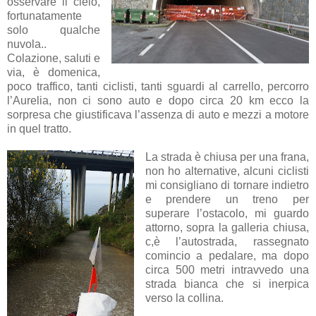
osservare il cielo,
fortunatamente
solo qualche
nuvola..
Colazione, saluti e
via, è domenica,
poco traffico, tanti ciclisti, tanti sguardi al carrello, percorro
l’Aurelia, non ci sono auto e dopo circa 20 km ecco la
sorpresa che giustificava l’assenza di auto e mezzi a motore
in quel tratto.
La strada è chiusa per una frana,
non ho alternative, alcuni ciclisti
mi consigliano di tornare indietro
e prendere un treno per
superare l’ostacolo, mi guardo
attorno, sopra la galleria chiusa,
c,è l’autostrada, rassegnato
comincio a pedalare, ma dopo
circa 500 metri intravvedo una
strada bianca che si inerpica
verso la collina.