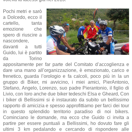
Pochi metri e sarò
a Dolcedo, ecco il
cartello, tanta
emozione che
spero di riuscire a
nascondere,
davanti a tutti
Guido, lui è partito
da Torino
appositamente per far parte del Comitato d’accoglienza e
dare una mano all’organizzazione, è emozionato, carico e
frenetico, guarda l’orologio e fa calcoli, poco più in la un
gruppo di Biker, mi avvicino, i miei amici, PierAntonio,
Stefano, Angelo, Lorenzo, suo padre Pierantonio, il figlio di
Livio, con loro anche due biker tedeschi Elsa e Gheard, Con
i biker di Bellissimi si è instaurato da subito un bellissimo
rapporto di amicizia e spesso approfittiamo per farci dei tour
in questo splendido territorio paradiso di noi bikers.
Cominciano le domande, ma ecco che Guido ci invita a
partire per essere puntuali a Bellissimi, ho dovuto fare gli
ultimi 3 km pedalando e cercando di rispondere alle