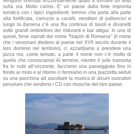
vengono orientati orizzontalmente quasi a formare un tetto
sulla via. Molto carino. E’ un paese dalla forte impronta
turistica con i tipici ingredienti: trenino che porta alla parte
alta fortificata, carrozze a cavalli, venditori di palloncini e
lungo la darsena c’è una fila continua di tavoli e divanetti
sotto grandi ombrelloni dei ristoranti e bar attigui. In uno di
questi, forse ispirati dal nome “Napoli di Romania” (il nome
che i veneziani diedero al paese nel XVII secolo durante il
loro dominio nel territorio), ci azzardiamo a prendere una
pizza ma, come temuto, a parte il nome non c’è molto di
quello che conosciamo! Al termine, mentre il sole tramonta
fra le nubi all’orizzonte, facciamo una passeggiata fino in
fondo al molo e al ritorno ci fermiamo in una piazzetta seduti
su una panchina ad ascoltare la musica di alcuni suonatori
peruviani che vendono i CD con musiche del loro paese.