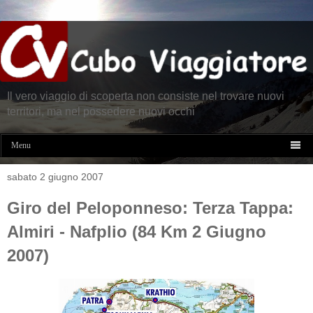
Il vero viaggio di scoperta non consiste nel trovare nuovi
territori, ma nel possedere nuovi occhi

Menu
sabato 2 giugno 2007
Giro del Peloponneso: Terza Tappa:
Almiri - Nafplio (84 Km 2 Giugno
2007)