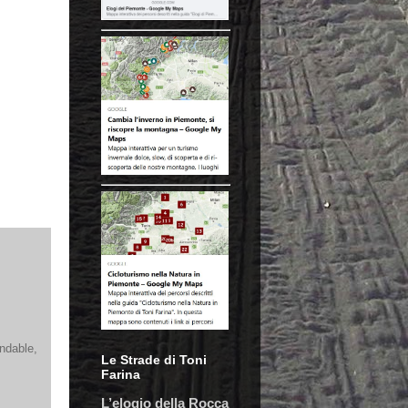
ndable,
Le Strade di Toni
Farina
L’elogio della Rocca