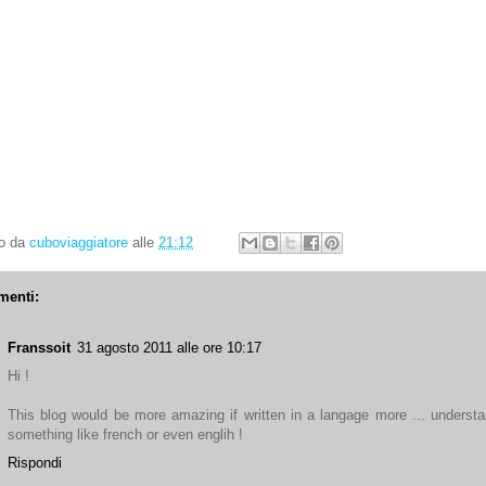
to da
cuboviaggiatore
alle
21:12
menti:
Franssoit
31 agosto 2011 alle ore 10:17
Hi !
This blog would be more amazing if written in a langage more ... understa
something like french or even englih !
Rispondi