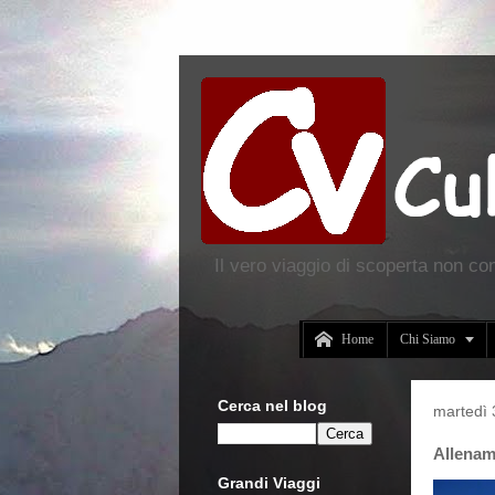
Il vero viaggio di scoperta non co


Home
Chi Siamo
Cerca nel blog
martedì 
Allenam
Grandi Viaggi