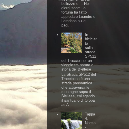
bellezze e.... Nei
giorni scorsi la
fortuna ha fatto
approdare Leandro e
Loredana sulle
pagi...
In
biciclet
ta
sulla
strada
SP512
del Tracciolino: un
viaggio tra natura e
storia del Biellese
La Strada SP512 del
Tracciolino è una
strada panoramica
che attraversa le
montagne sopra il
Biellese, collegando
il santuario di Oropa
ad A...
Tappa
4:
Norcia
-