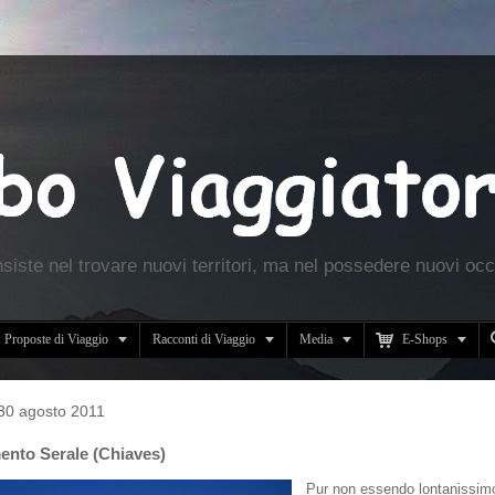
nsiste nel trovare nuovi territori, ma nel possedere nuovi occ





Proposte di Viaggio
Racconti di Viaggio
Media
E-Shops
30 agosto 2011
ento Serale (Chiaves)
Pur non essendo lontanissim