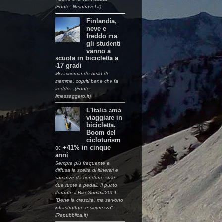
(Fonte: lifeintravel.it)
Finlandia,
neve e
freddo ma
gli studenti
vanno a
scuola in bicicletta a
-17 gradi
Mi raccomando bello di
mamma, copriti bene che fa
freddo…(Fonte:
ilmessaggero.it)
L'Italia ama
viaggiare in
bicicletta.
Boom del
cicloturism
o: +41% in cinque
anni
Sempre più frequente e
diffusa la scelta di itinerari e
vacanze da condurre sulle
due ruote a pedali. Il punto
durante il BikeSummit2019:
"Bene la crescita, ma servono
infrastrutture e sicurezza"
(Repubblica.it)