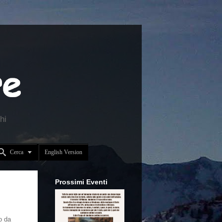
hi


Cerca
English Version
Prossimi Eventi
o da