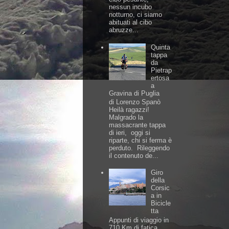
nessun incubo
notturno, ci siamo
abituati al cibo
abruzze...
Quinta
tappa
da
Pietrap
ertosa
a
Gravina di Puglia
di Lorenzo Spanò
Heilà ragazzi!
Malgrado la
massacrante tappa
di ieri, oggi si
riparte, chi si ferma è
perduto. Rileggendo
il contenuto de...
Giro
della
Corsic
a in
Bicicle
tta
Appunti di viaggio in
710 Km di fatica,