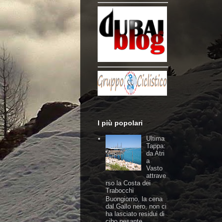
I più popolari
Ultima
Tappa:
da Atri
a
Vasto
attrave
rso la Costa dei
Trabocchi
Buongiorno, la cena
dal Gallo nero, non ci
ha lasciato residui di
cibo pesante,