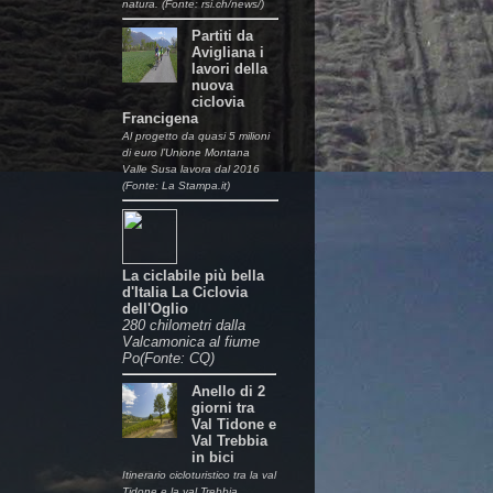
natura. (Fonte: rsi.ch/news/)
Partiti da
Avigliana i
lavori della
nuova
ciclovia
Francigena
Al progetto da quasi 5 milioni
di euro l’Unione Montana
Valle Susa lavora dal 2016
(Fonte: La Stampa.it)
La ciclabile più bella
d'Italia La Ciclovia
dell'Oglio
280 chilometri dalla
Valcamonica al fiume
Po(Fonte: CQ)
Anello di 2
giorni tra
Val Tidone e
Val Trebbia
in bici
Itinerario cicloturistico tra la val
Tidone e la val Trebbia