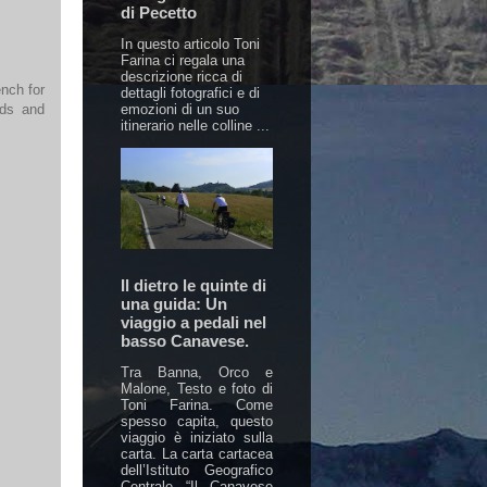
di Pecetto
In questo articolo Toni
Farina ci regala una
descrizione ricca di
ench for
dettagli fotografici e di
nds and
emozioni di un suo
itinerario nelle colline ...
Il dietro le quinte di
una guida: Un
viaggio a pedali nel
basso Canavese.
Tra Banna, Orco e
Malone, Testo e foto di
Toni Farina. Come
spesso capita, questo
viaggio è iniziato sulla
carta. La carta cartacea
dell’Istituto Geografico
Centrale “Il Canavese