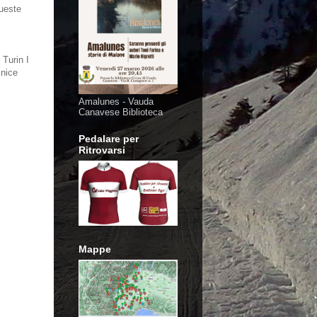
queste
 Turin I
 nice
Amalunes - Vauda
Canavese Biblioteca
Pedalare per
Ritrovarsi
Mappe