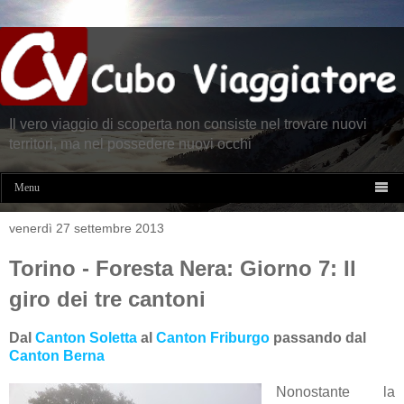
Il vero viaggio di scoperta non consiste nel trovare nuovi
territori, ma nel possedere nuovi occhi

Menu
venerdì 27 settembre 2013
Torino - Foresta Nera: Giorno 7: Il
giro dei tre cantoni
Dal
Canton Soletta
al
Canton Friburgo
passando dal
Canton Berna
Nonostante la