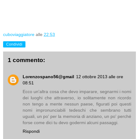
cuboviaggiatore
alle
22:53
Condividi
1 commento:
Lorenzospano56@gmail
12 ottobre 2013 alle ore
08:51
Ecco un'altra cosa che devo imparare, segnarmi i nomi
dei luoghi che attraverso, io solitamente non ricordo
non tengo a mente nessun paese, figurati poi questi
nomi impronunciabili tedeschi che sembrano tutti
uguali, un po' per la memoria di anziano, un po' perché
forse come dici tu devo godermi alcuni passaggi.
Rispondi