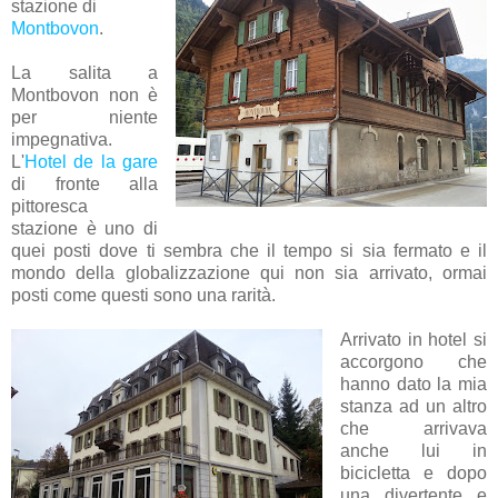
stazione di
Montbovon
.
La salita a
Montbovon non è
per niente
impegnativa.
L'
Hotel de la gare
di fronte alla
pittoresca
stazione è uno di
quei posti dove ti sembra che il tempo si sia fermato e il
mondo della globalizzazione qui non sia arrivato, ormai
posti come questi sono una rarità.
Arrivato in hotel si
accorgono che
hanno dato la mia
stanza ad un altro
che arrivava
anche lui in
bicicletta e dopo
una divertente e