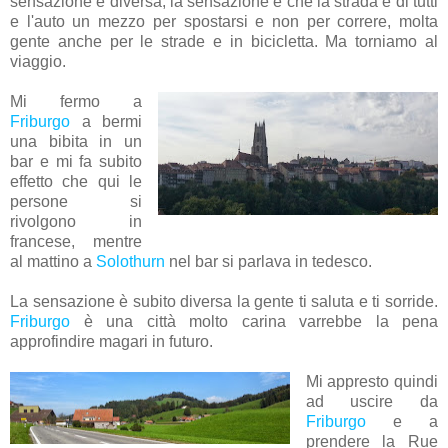
sensazione è diversa, la sensazione è che la strada è di tutti
e l'auto un mezzo per spostarsi e non per correre, molta
gente anche per le strade e in bicicletta. Ma torniamo al
viaggio.
Mi fermo a
Friburgo
a bermi
una bibita in un
bar e mi fa subito
effetto che qui le
persone si
rivolgono in
francese, mentre
al mattino a
Solothurn
nel bar si parlava in tedesco.
La sensazione è subito diversa la gente ti saluta e ti sorride.
Friburgo
è una città molto carina varrebbe la pena
approfindire magari in futuro.
Mi appresto quindi
ad uscire da
Friburgo
e a
prendere la Rue