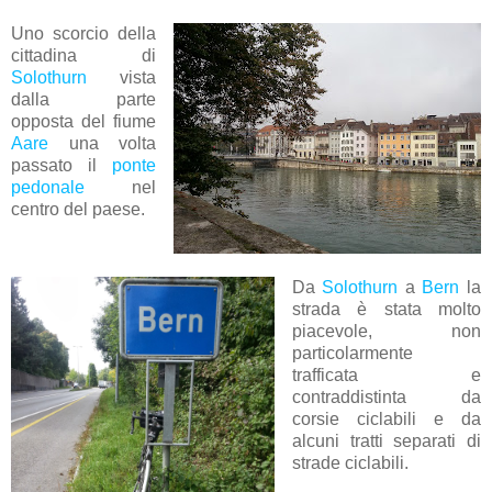
Uno scorcio della
cittadina di
Solothurn
vista
dalla parte
opposta del fiume
Aare
una volta
passato il
ponte
pedonale
nel
centro del paese.
Da
Solothurn
a
Bern
la
strada è stata molto
piacevole, non
particolarmente
trafficata e
contraddistinta da
corsie ciclabili e da
alcuni tratti separati di
strade ciclabili.