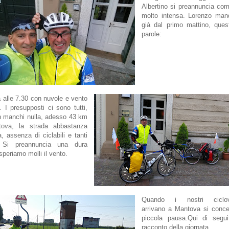
Albertino si preannuncia co
molto intensa. Lorenzo mand
già dal primo mattino, ques
parole:
 alle 7.30 con nuvole e vento
. I presupposti ci sono tutti,
n manchi nulla, adesso 43 km
ova, la strada abbastanza
a, assenza di ciclabili e tanti
 Si preannuncia una dura
speriamo molli il vento.
Quando i nostri ciclovia
arrivano a Mantova si conc
piccola pausa.Qui di seguit
racconto della giornata.