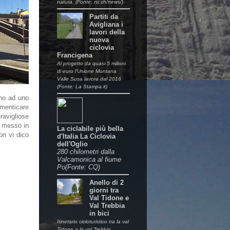
natura. (Fonte: rsi.ch/news/)
Partiti da
Avigliana i
lavori della
nuova
ciclovia
Francigena
Al progetto da quasi 5 milioni
di euro l’Unione Montana
Valle Susa lavora dal 2016
(Fonte: La Stampa.it)
uno ad uno
menticare
avigliose
o messo in
La ciclabile più bella
on vi dico
d'Italia La Ciclovia
dell'Oglio
280 chilometri dalla
Valcamonica al fiume
Po(Fonte: CQ)
Anello di 2
giorni tra
Val Tidone e
Val Trebbia
in bici
Itinerario cicloturistico tra la val
Tidone e la val Trebbia