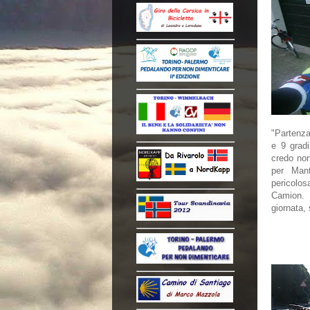
"Partenza
e 9 gradi
credo no
per Mant
pericolos
Camion.
giornata, 