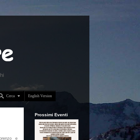
hi


Cerca
English Version
Prossimi Eventi
orenzo e