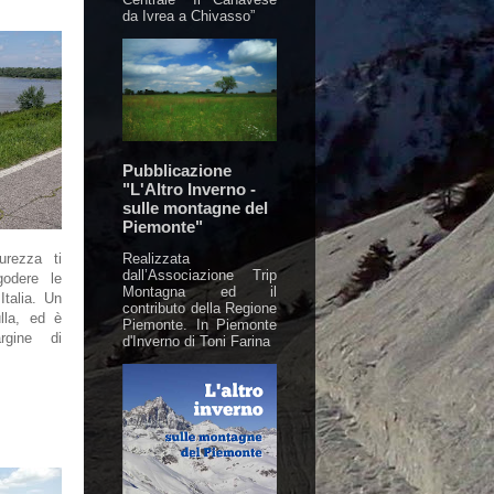
da Ivrea a Chivasso”
Pubblicazione
"L'Altro Inverno -
sulle montagne del
Piemonte"
Realizzata
urezza ti
dall’Associazione Trip
godere le
Montagna ed il
Italia. Un
contributo della Regione
lla, ed è
Piemonte. In Piemonte
rgine di
d'Inverno di Toni Farina