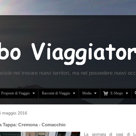
nsiste nel trovare nuovi territori, ma nel possedere nuovi occ





Proposte di Viaggio
Racconti di Viaggio
Media
E-Shops
6 maggio 2016
 Tappa: Cremona - Comacchio
La giornata di oggi di L