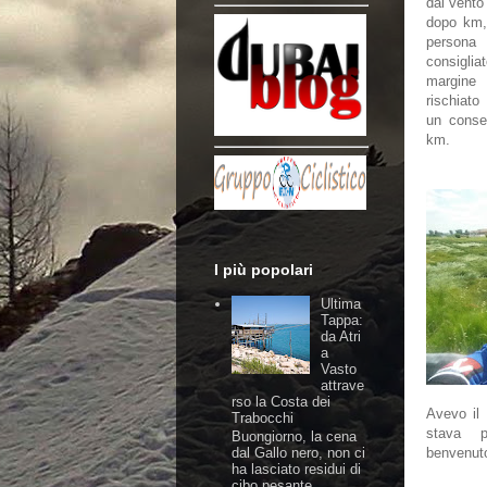
dal vent
dopo km,
person
consigli
margine
rischiato
un conse
km.
I più popolari
Ultima
Tappa:
da Atri
a
Vasto
attrave
rso la Costa dei
Avevo il
Trabocchi
stava p
Buongiorno, la cena
dal Gallo nero, non ci
benvenuto 
ha lasciato residui di
cibo pesante,