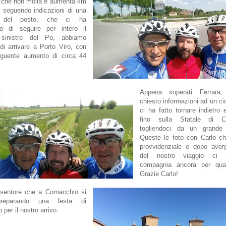
o che non molla e aumenta km
 seguendo indicazioni di una
a del posto, che ci ha
ato di seguire per intero il
 sinistro del Po, abbiamo
 di arrivare a Porto Viro, con
guente aumento di circa 44
Appena superati Ferrara,
chiesto informazioni ad un cic
ci ha fatto tornare indietro 
fino sulla Statale di C
togliendoci da un grande 
Queste le foto con Carlo ch
provvidenziale e dopo averg
del nostro viaggio ci 
compagnia ancora per qua
Grazie Carlo!
 sentore che a Comacchio si
reparando una festa di
per il nostro arrivo.