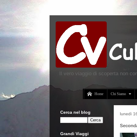
Il vero viaggio di scoperta non co


Home
Chi Siamo
Cerca nel blog
lunedì 1
Seconda
Grandi Viaggi