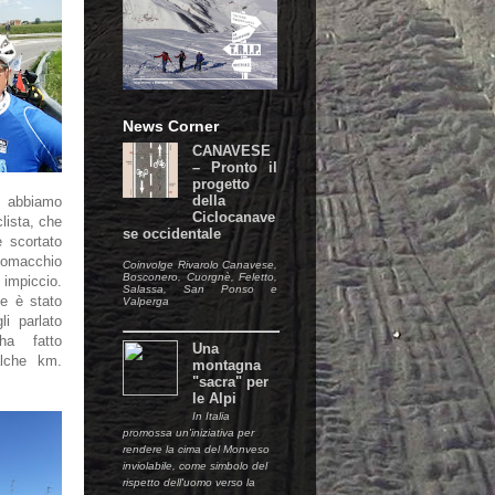
News Corner
CANAVESE
– Pronto il
progetto
della
 abbiamo
Ciclocanave
lista, che
se occidentale
e scortato
omacchio
Coinvolge Rivarolo Canavese,
Bosconero, Cuorgnè, Feletto,
impiccio.
Salassa, San Ponso e
e è stato
Valperga
li parlato
ha fatto
Una
lche km.
montagna
"sacra" per
le Alpi
In Italia
promossa un'iniziativa per
rendere la cima del Monveso
inviolabile, come simbolo del
rispetto dell'uomo verso la