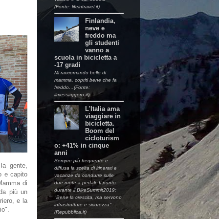
(Fonte: lifeintravel.it)
Finlandia,
neve e
freddo ma
gli studenti
vanno a
scuola in bicicletta a
-17 gradi
Mi raccomando bello di
mamma, copriti bene che fa
freddo…(Fonte:
ilmessaggero.it)
L'Italia ama
viaggiare in
bicicletta.
Boom del
cicloturism
o: +41% in cinque
anni
Sempre più frequente e
la gente,
diffusa la scelta di itinerari e
 e capito
vacanze da condurre sulle
 Mamma di
due ruote a pedali. Il punto
durante il BikeSummit2019:
da più un
"Bene la crescita, ma servono
iero, e la
infrastrutture e sicurezza"
o".
(Repubblica.it)