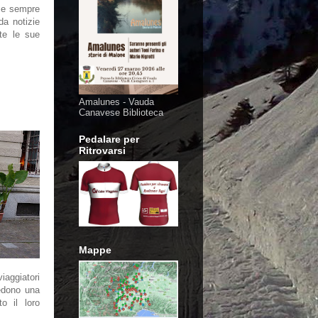
me sempre
a notizie
te le sue
Amalunes - Vauda
Canavese Biblioteca
Pedalare per
Ritrovarsi
Mappe
ggiatori
edono una
o il loro