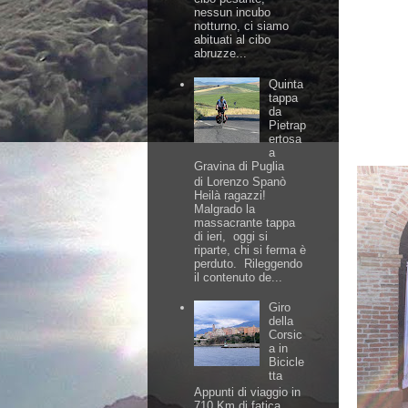
nessun incubo
notturno, ci siamo
abituati al cibo
abruzze...
Quinta
tappa
da
Pietrap
ertosa
a
Gravina di Puglia
di Lorenzo Spanò
Heilà ragazzi!
Malgrado la
massacrante tappa
di ieri, oggi si
riparte, chi si ferma è
perduto. Rileggendo
il contenuto de...
Giro
della
Corsic
a in
Bicicle
tta
Appunti di viaggio in
710 Km di fatica,