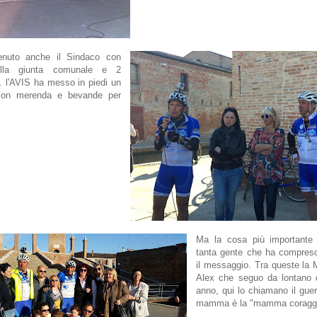
venuto anche il Sindaco con
ella giunta comunale e 2
ti. l'AVIS ha messo in piedi un
con merenda e bevande per
Ma la cosa più importante 
tanta gente che ha compreso
il messaggio. Tra queste la
Alex che seguo da lontano 
anno, qui lo chiamano il guerr
mamma è la "mamma coraggi