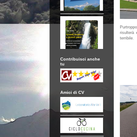
Purtropp
risulterà
terribile.
Contribuisci anche
tu
Amici di CV