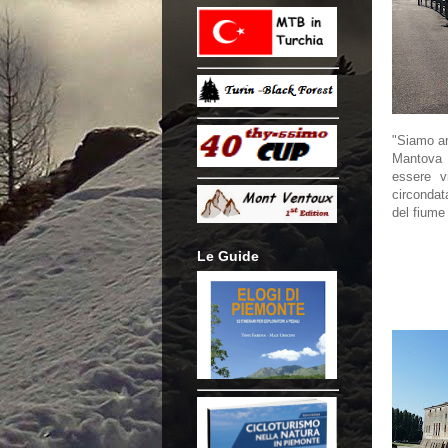
"Siamo ar
Mantova è
essere v
circondat
del fiume
Le Guide