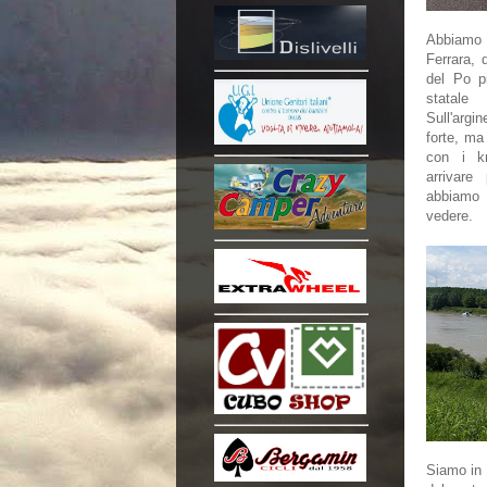
Abbiamo 
Ferrara, 
del Po pi
statale
Sull'argi
forte, ma
con i k
arrivar
abbiamo
vedere.
Siamo in 