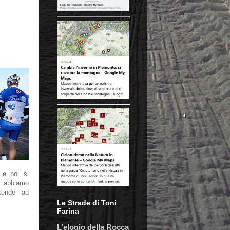
 e poi si
o abbiamo
tende ad
Le Strade di Toni
Farina
L’elogio della Rocca