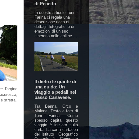
di Pecetto
In questo articolo Toni
Farina ci regala una
descrizione ricca di
dettagli fotografici e di
emozioni di un suo
itinerario nelle colline ...
Il dietro le quinte di
una guida: Un
 l'argine
viaggio a pedali nel
sicurezza,
basso Canavese.
e stretta.
Tra Banna, Orco e
Malone, Testo e foto di
Toni Farina. Come
spesso capita, questo
viaggio è iniziato sulla
carta. La carta cartacea
dell’Istituto Geografico
Centrale “Il Canavese