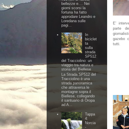
bellezze e.... Nei
giorni scorsi la
fortuna ha fatto
approdare Leandro e
Loredana sulle
E' inter
pagi...
parte d
giornalis
In
gazebo 
biciclet
ta
tutti.
sulla
strada
SP512
del Tracciolino: un
viaggio tra natura e
storia del Biellese
La Strada SP512 del
Tracciolino è una
strada panoramica
che attraversa le
montagne sopra il
Biellese, collegando
il santuario di Oropa
ad A...
Tappa
4:
Norcia
-