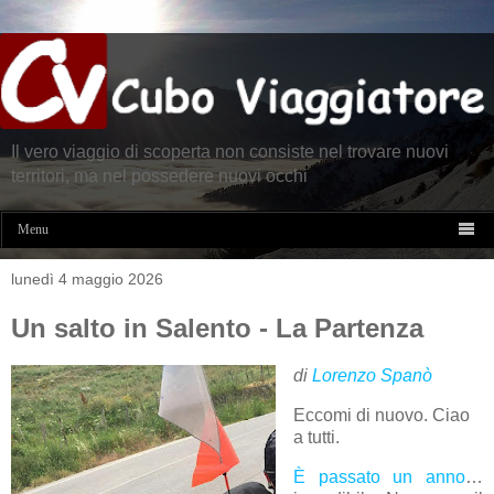
Il vero viaggio di scoperta non consiste nel trovare nuovi
territori, ma nel possedere nuovi occhi

Menu
lunedì 4 maggio 2026
Un salto in Salento - La Partenza
di
Lorenzo Spanò
Eccomi di nuovo. Ciao
a tutti.
È passato un anno
…