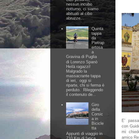
nessun incubo
notturno, ci siamo
abituati al cibo
abruzze...
Quinta
tappa
da
Pietrap
ertosa
a
Gravina di Puglia
di Lorenzo Spanò
Heilà ragazzi!
Malgrado la
massacrante tappa
di ieri, oggi si
riparte, chi si ferma è
perduto. Rileggendo
il contenuto de...
Giro
della
Corsic
a in
E' passat
Bicicle
con Guido
tta
mi chied
Appunti di viaggio in
amico Re
710 Km di fatica,