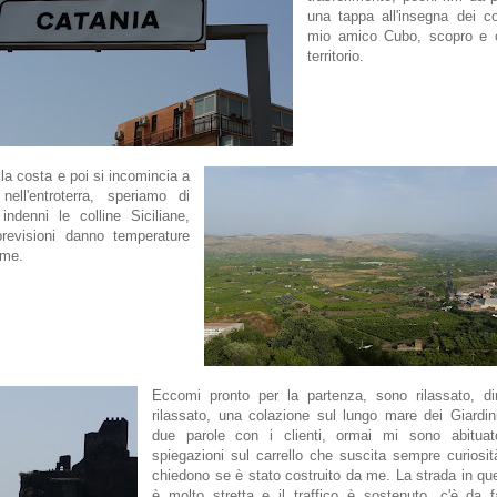
una tappa all'insegna dei co
mio amico Cubo, scopro e o
territorio.
la costa e poi si incomincia a
nell'entroterra, speriamo di
indenni le colline Siciliane,
previsioni danno temperature
ime.
Eccomi pronto per la partenza, sono rilassato, di
rilassato, una colazione sul lungo mare dei Giardi
due parole con i clienti, ormai mi sono abitua
spiegazioni sul carrello che suscita sempre curiosità
chiedono se è stato costruito da me. La strada in que
è molto stretta e il traffico è sostenuto, c'è da 