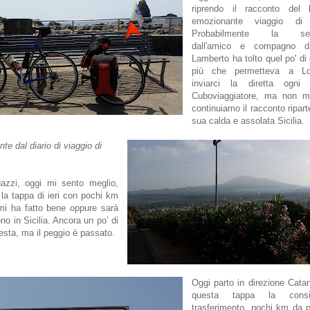
riprendo il racconto del
emozionante viaggio di 
Probabilmente la sepa
dall'amico e compagno di
Lamberto ha tolto quel po' di 
più che permetteva a Lo
inviarci la diretta ogni
Cuboviaggiatore, ma non m
continuiamo il racconto ripart
sua calda e assolata Sicilia.
te dal diario di viaggio di
gazzi, oggi mi sento meglio,
, la tappa di ieri con pochi km
mi ha fatto bene oppure sarà
no in Sicilia. Ancora un po’ di
sta, ma il peggio è passato.
Oggi parto in direzione Cata
questa tappa la consi
trasferimento, pochi km da p