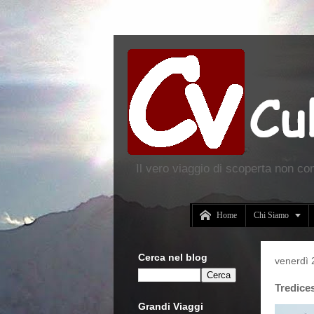
Il vero viaggio di scoperta non co


Home
Chi Siamo
Cerca nel blog
venerdì
Tredice
Grandi Viaggi