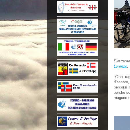
Direttamen
Lorenzo
.
"Ciao ra
rilassato
percorsi 
perché so
magone re