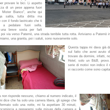
er provare le bici. Li aspetto
azza di un pese appena fuori
" Mister Bianco", anche qui
a salita, tutta dritta ma
 con il fondo lastricato che ti
e a pedalare fuori sella.
 una breve sosta per farli
e poi via verso Paternò, una strada terribile tutta rotta. Arriviamo a Paternò i
rmiamo, una granita, poi i saluti, sono nuovamente solo.
Questa tappa mi dava già d
sul fatto che avrei avuto di
trovare da dormire, infatti, n
Hotel, solo un B&B, provo
serie di motivi non indico i
vi racconto come sono capita
non risponde nessuno, chiamo al numero indicato, il
mi dice che ha solo una camera libera, gli spiego che
fermato solo una notte, mi fa aspettare 30 minuti,
incomincia a prepararmi sulle misure della camera e