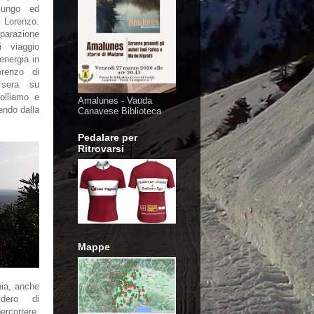
 lungo ed
Lorenzo.
razione
 viaggio
energia in
renzo di
 sera su
olliamo e
Amalunes - Vauda
endo dalla
Canavese Biblioteca
Pedalare per
Ritrovarsi
Mappe
nia, anche
dero di
ercorrere,