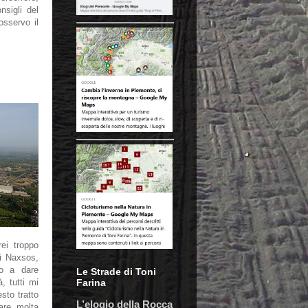
nsigli del
sservo il
rei troppo
ni Naxsos,
to a dare
Le Strade di Toni
Farina
, tutti mi
sto tratto
L’elogio della Rocca
fare molta