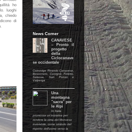
illità ho
lo. luoghi
ia, chiedo
dicono di
a.
News Corner
CANAVESE
– Pronto il
progetto
della
Ciclocanave
se occidentale
Coinvolge Rivarolo Canavese,
Bosconero, Cuorgnè, Feletto,
Salassa, San Ponso e
Valperga
Una
montagna
"sacra" per
le Alpi
In Italia
promossa un'iniziativa per
rendere la cima del Monveso
inviolabile, come simbolo del
rispetto dell'uomo verso la