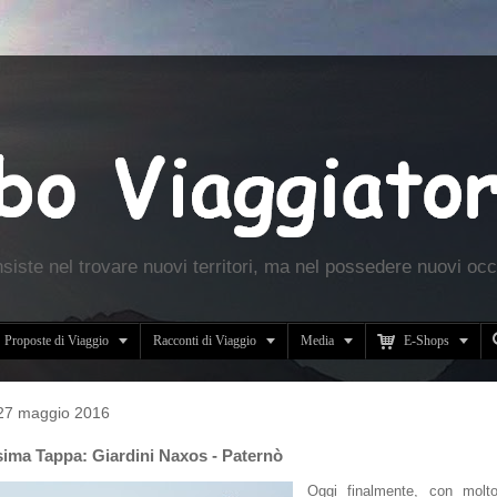
nsiste nel trovare nuovi territori, ma nel possedere nuovi occ





Proposte di Viaggio
Racconti di Viaggio
Media
E-Shops
 27 maggio 2016
sima Tappa: Giardini Naxos - Paternò
Oggi finalmente, con molto