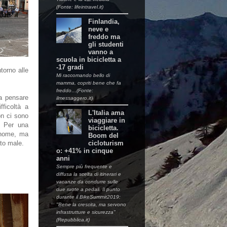
(Fonte: lifeintravel.it)
Finlandia,
neve e
freddo ma
gli studenti
vanno a
scuola in bicicletta a
-17 gradi
ntorno alle
Mi raccomando bello di
mamma, copriti bene che fa
freddo…(Fonte:
a pensare
ilmessaggero.it)
fficoltà a
L'Italia ama
on ci sono
viaggiare in
. Per una
bicicletta.
l nome, ma
Boom del
cicloturism
to male.
o: +41% in cinque
anni
Sempre più frequente e
diffusa la scelta di itinerari e
vacanze da condurre sulle
due ruote a pedali. Il punto
durante il BikeSummit2019:
"Bene la crescita, ma servono
infrastrutture e sicurezza"
(Repubblica.it)