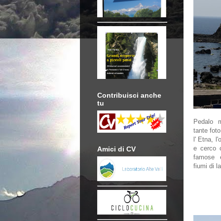
Contribuisci anche
tu
Pedalo m
tante fot
l' Etna, l
e cerco 
Amici di CV
famose e
fiumi di l