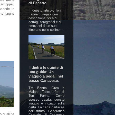
di Pecetto
 sviluppati
scende in
In questo articolo Toni
ste lunghe
Farina ci regala una
descrizione ricca di
dettagli fotografici e di
emozioni di un suo
itinerario nelle colline ...
Il dietro le quinte di
una guida: Un
viaggio a pedali nel
basso Canavese.
Tra Banna, Orco e
Malone, Testo e foto di
Toni Farina. Come
spesso capita, questo
viaggio è iniziato sulla
carta. La carta cartacea
dell’Istituto Geografico
to qualche
Centrale “Il Canavese