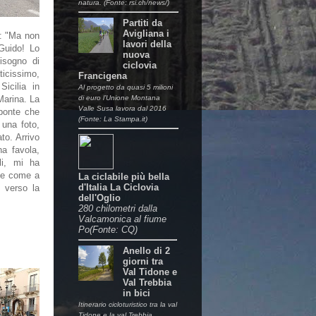
natura. (Fonte: rsi.ch/news/)
Partiti da
Avigliana i
e: "Ma non
lavori della
 Guido! Lo
nuova
isogno di
ciclovia
ticissimo,
Francigena
Sicilia in
Al progetto da quasi 5 milioni
di euro l’Unione Montana
 Marina. La
Valle Susa lavora dal 2016
 ponte che
(Fonte: La Stampa.it)
 una foto,
to. Arrivo
na favola,
ili, mi ha
ate come a
La ciclabile più bella
d'Italia La Ciclovia
i verso la
dell'Oglio
280 chilometri dalla
Valcamonica al fiume
Po(Fonte: CQ)
Anello di 2
giorni tra
Val Tidone e
Val Trebbia
in bici
Itinerario cicloturistico tra la val
Tidone e la val Trebbia