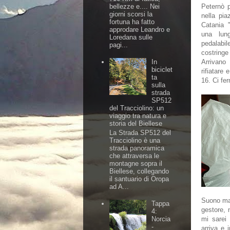
bellezze e.... Nei
Peternò p
giorni scorsi la
nella pi
fortuna ha fatto
Catania 
approdare Leandro e
una lung
Loredana sulle
pedalabile
pagi...
costring
In
Arrivano
biciclet
rifiatare 
ta
16. Ci fe
sulla
strada
SP512
del Tracciolino: un
viaggio tra natura e
storia del Biellese
La Strada SP512 del
Tracciolino è una
strada panoramica
che attraversa le
montagne sopra il
Biellese, collegando
il santuario di Oropa
ad A...
Suono ma 
Tappa
gestore, 
4:
Norcia
mi sarei 
-
arriva e 