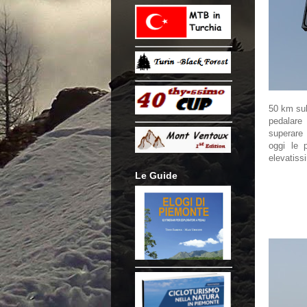
50 km sul
pedalare 
superare 
oggi le 
elevatiss
Le Guide