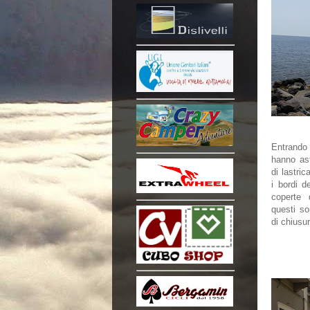
Entrando
hanno as
di lastric
i bordi d
coperte 
questi so
di chiusur