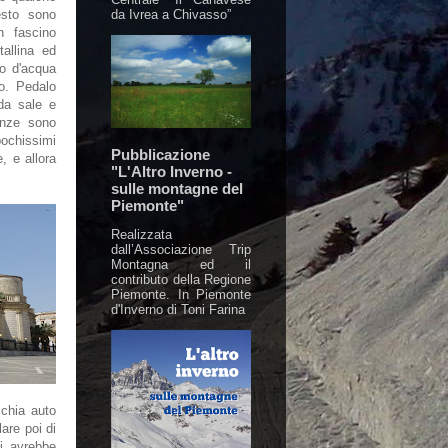
da Ivrea a Chivasso”
resto sono
n fascino
tallina ed
io d'acqua
o. Pedalo
ada sale e
nze sono
ochissimi
Pubblicazione
e, e allora
"L'Altro Inverno -
sulle montagne del
Piemonte"
Realizzata
dall’Associazione Trip
Montagna ed il
contributo della Regione
Piemonte. In Piemonte
d'Inverno di Toni Farina
cchia auto
are poi di
mi avrebbe