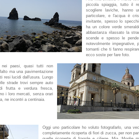
piccola spiaggia, tutto il 
scogliere laviche, hanno u
particolare, e l'acqua è cris
invitante, spesso lo specch
ha un colore verde smerald
abbastanza rilassato la str
scende e spesso le pende
notevolmente impegnative, p
tornanti che ti fanno respirar
ecco soste per fare foto.
 nei paesi, quasi tutti non
falto ma una pavimentazione
ati resi lucidi dall'usura. Lungo
elle strade trovi sempre auto
di frutta e verdura fresca,
no i loro mercati, senza orari
a, ne incontri a centinaia.
Oggi uno particolare ho voluto fotografarlo, una ve
completamente ricoperta di fiori di zucca, per non parl
quelle ricoperte di fragole e ciliege. Mia ;Moglie 