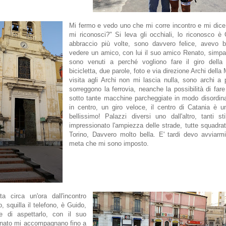
Mi fermo e vedo uno che mi corre incontro e mi dic
mi riconosci?" Si leva gli occhiali, lo riconosco è
abbraccio più volte, sono davvero felice, avevo b
vedere un amico, con lui il suo amico Renato, simpa
sono venuti a perché vogliono fare il giro della 
bicicletta, due parole, foto e via direzione Archi della
visita agli Archi non mi lascia nulla, sono archi a
sorreggono la ferrovia, neanche la possibilità di fare
sotto tante macchine parcheggiate in modo disordina
in centro, un giro veloce, il centro di Catania è u
bellissimo! Palazzi diversi uno dall'altro, tanti st
impressionato l'ampiezza delle strade, tutte squadr
Torino, Davvero molto bella. E' tardi devo avviarm
meta che mi sono imposto.
a circa un'ora dall'incontro
, squilla il telefono, è Guido,
e di aspettarlo, con il suo
nato mi accompagnano fino a