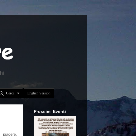
hi


Cerca
English Version
Prossimi Eventi
 piacere,