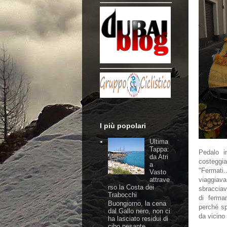
I più popolari
Ultima
Tappa:
Pedalo i
da Atri
costeggia
a
"Fermati
Vasto
attrave
viaggiava
rso la Costa dei
sbracciav
Trabocchi
di ferma
Buongiorno, la cena
perché sp
dal Gallo nero, non ci
da vicino i
ha lasciato residui di
cibo pesante,