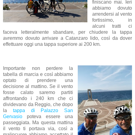
finiscano mai. Ieri
abbiamo dovuto
arrendersi al vento
fortissimo, in
alcuni tratti ci
faceva letteralmente sbandare, per chiudere la tappa
avremmo dovuto arrivare a Catanzaro lido, così da dover
effettuare oggi una tappa superiore ai 200 km.
Importante non perdere la
tabella di marcia e così abbiamo
optato di prendere una
decisione al mattino. Se il vento
fosse calato saremo partiti
affrontando i 240 km che ci
dividevano da Reggio, che dopo
la
tappa di Palazzo San
Gervasio
poteva essere una
passeggiata. Ma questa mattina
il vento ti portava via, così a
malincuore abbiamo accettato il