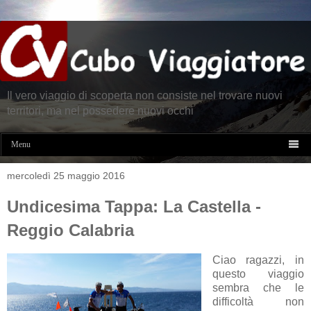
Il vero viaggio di scoperta non consiste nel trovare nuovi
territori, ma nel possedere nuovi occhi

Menu
mercoledì 25 maggio 2016
Undicesima Tappa: La Castella -
Reggio Calabria
Ciao ragazzi, in
questo viaggio
sembra che le
difficoltà non