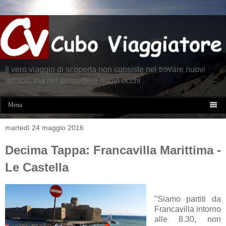
Il vero viaggio di scoperta non consiste nel trovare nuovi
territori, ma nel possedere nuovi occhi

Menu
martedì 24 maggio 2016
Decima Tappa: Francavilla Marittima -
Le Castella
"Siamo partiti da
Francavilla intorno
alle 8.30, non