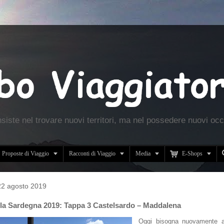
nsiste nel trovare nuovi territori, ma nel possedere nuovi occ





Proposte di Viaggio
Racconti di Viaggio
Media
E-Shops
22 agosto 2019
lla Sardegna 2019: Tappa 3 Castelsardo – Maddalena
Oggi bisogna nuovamente at