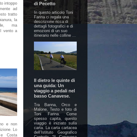
di Pecetto
to intoppo
amente ad
In questo articolo Toni
sto tratto
Farina ci regala una
pianura, la
descrizione ricca di
de, ma
dettagli fotografici e di
emozioni di un suo
l vento a
itinerario nelle colline ...
Il dietro le quinte di
una guida: Un
viaggio a pedali nel
basso Canavese.
Tra Banna, Orco e
Malone, Testo e foto di
Toni Farina. Come
spesso capita, questo
viaggio è iniziato sulla
ano e non
carta. La carta cartacea
izione. Lo
dell’Istituto Geografico
 e Costa
Centrale “Il Canavese