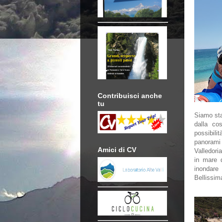
Contribuisci anche
tu
Siamo sta
dalla co
possibilit
panorami
Amici di CV
Valledori
in mare 
inondare 
Bellissim