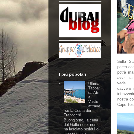
Sulla St
parco ac
potrà ma
I più popolari
avvicinia
vede
Ultima
Tappa:
davvero m
da Atri
intravved
a
nostra c
Vasto
Capo Test
attrave
rso la Costa dei
Trabocchi
Buongiorno, la cena
dal Gallo nero, non ci
ha lasciato residui di
cibo pesante,