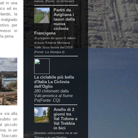
natura. (Fonte: rsi.ch/news/)
ati in una
ico ed ex
Partiti da
Nando, la
Avigliana i
lavori della
malgrado
nuova
stivo, per
ciclovia
messi in
Francigena
 la pena.
Al progetto da quasi 5 milioni
di euro l’Unione Montana
Valle Susa lavora dal 2016
(Fonte: La Stampa.it)
La ciclabile più bella
d'Italia La Ciclovia
dell'Oglio
280 chilometri dalla
Valcamonica al fiume
Po(Fonte: CQ)
Anello di 2
e via alla
giorni tra
Val Tidone e
subito un
Val Trebbia
al piccolo
in bici
ina, io un
Itinerario cicloturistico tra la val
. Staccato
Tidone e la val Trebbia