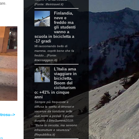
lare.
(Fonte: lifeintravel.it)
Finlandia,
neve e
freddo ma
gli studenti
vanno a
scuola in bicicletta a
-17 gradi
Mi raccomando bello di
mamma, copriti bene che fa
freddo…(Fonte:
ilmessaggero.it)
L'Italia ama
viaggiare in
bicicletta.
Boom del
cicloturism
o: +41% in cinque
anni
Sempre più frequente e
diffusa la scelta di itinerari e
vacanze da condurre sulle
trosu-->
due ruote a pedali. Il punto
durante il BikeSummit2019:
"Bene la crescita, ma servono
infrastrutture e sicurezza"
(Repubblica.it)
to