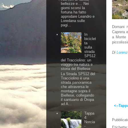
bellezze e.... Nei
giorni scorsi la
fortuna ha fatto
approdare Leandro e
Loredana sulle
pagi...
Domani m
Caprera e
In
a Monte 
biciclet
piccoliss
ta
sulla
strada
Di
Loren
SP512
del Tracciolino: un
viaggio tra natura e
storia del Biellese
La Strada SP512 del
Tracciolino è una
strada panoramica
che attraversa le
montagne sopra il
Biellese, collegando
il santuario di Oropa
ad A...
<--Tapp
Tappa
4:
Pubblica
Norcia
-
Etichette