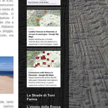
 le 8,40,
 premuroso
 niente di
alita, ci
attuto il
ale che a
e. Abbiamo
a pioggia,
cielo, ma
.
Le Strade di Toni
Farina
nde, tanto
o spesso
L’elogio della Rocca