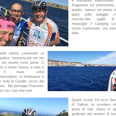
e sfumature indescrivibili,
Aragonese sul promontorio, 
quadro, spesso nei pressi de
quasi sulla spiaggia c'
mucche.Alle spalle di
meraviglie il Camping La
rivisto trasformato, ma sem
bello.
atale stanno costruendo un
quatico. Insomma per me non
i più essere come prima. Ci
mo a Santa Teresa, a tratti si
 il mare, colori
eravigliosi. In lontananza si
e Isola di Cavallo, vicino alla
osta. Ma purtroppo Francese,
a con i suoi due mari.
Quanti ricordi. Ed ecco San
di Gallura, la ricordavo e
piena di vita, siamo in ap
giudicare dal numero di tur