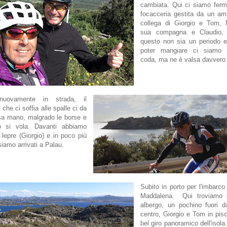
cambiata. Qui ci siamo ferm
focacceria gestita da un am
collega di Giorgio e Tom, 
sua compagna e Claudio, 
questo non sia un periodo e
poter mangiare ci siamo 
coda, ma ne è valsa davvero
nuovamente in strada, il
che ci soffia alle spalle ci da
sa mano, malgrado le borse e
llo si vola. Davanti abbiamo
lepre (Giorgio) e in poco più
siamo arrivati a Palau.
Subito in porto per l'imbarco 
Maddalena. Qui troviamo 
albergo, un pochino fuori d
centro, Giorgio e Tom in pisc
bel giro panoramico dell'isola