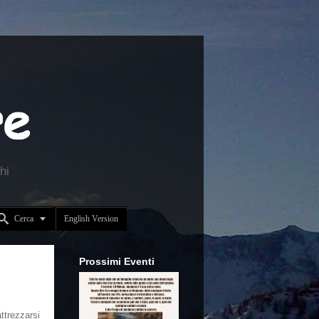
hi


Cerca
English Version
Prossimi Eventi
trezzarsi