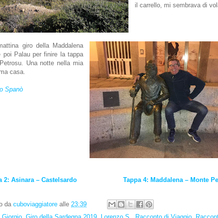
il carrello, mi sembrava di vo
attina giro della Maddalena
 poi Palau per finire la tappa
Petrosu. Una notte nella mia
ima casa.
zo Spanò
a 2: Asinara – Castelsardo
Tappa 4: Maddalena – Monte Pe
to da
cuboviaggiatore
alle
23:39
:
Giorgio
,
Giro della Sardegna 2019
,
Lorenzo S.
,
Racconto di Viaggio
,
Raccon