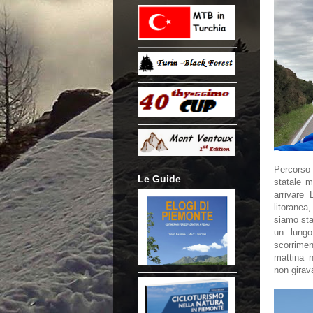
Percors
Le Guide
statale mo
arrivare 
litoranea
siamo stat
un lungo
scorrime
mattina 
non gira