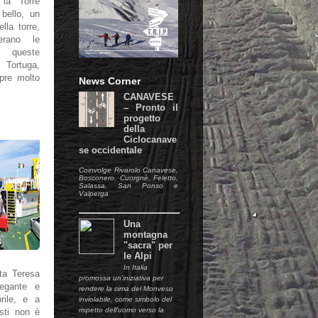
 la Torre
bello, un
lla torre,
erano le
 queste
 Tortuga,
pre molto
News Corner
CANAVESE
– Pronto il
progetto
della
Ciclocanave
se occidentale
Coinvolge Rivarolo Canavese,
Bosconero, Cuorgnè, Feletto,
Salassa, San Ponso e
Valperga
Una
montagna
"sacra" per
le Alpi
In Italia
ta Teresa
promossa un'iniziativa per
legante e
rendere la cima del Monveso
rile, e a
inviolabile, come simbolo del
rispetto dell'uomo verso la
isti non è