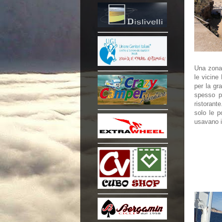
Una zona
le vicine
per la gr
spesso p
ristorant
solo le p
usavano i