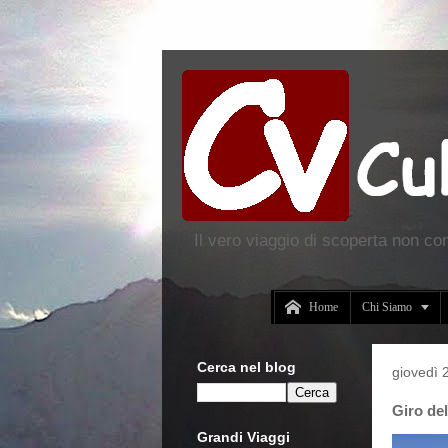
Il vero viaggio di scoperta non co


Home
Chi Siamo
Cerca nel blog
giovedì 
Giro de
Grandi Viaggi