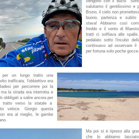
vengono con il buco!" Sono
salutiamo il gentilissimo e
Bruno, il cielo non prometteva
buono, partenza e subito s
stava! Abbiamo così comb
freddo e il vento di Maestr
tratti ci soffiava alle spall
pedalato sotto l'incubo dell
continuavo ad osservare il 
per fortuna solo poche gocce
o per un lungo tratto una
lto trafficata, l'obbiettivo era
Badesi per percorrere poi la
, ma la strada era interrotta e
i obbligati a salire ancora per
 tratto verso la statale a
nto veloce. Giorgio questa
non era al meglio, le gambe
vano.
Ma poi si è ripreso alla gra
che lo abbiamo lasciat