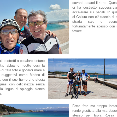
davanti a darci il ritmo. Ques
ci ha costretto successiv
accelerare sui pedali. In que
di Gallura non c'è traccia di 
strada sale e scen
fortunatamente spesso con i
favore.
ti costretti a pedalare lontano
sta, abbiamo ridotto cosi la
à di fare foto e goderci mare e
 suggestivi come Marina di
a, con il suo fiume che sfocia
quasi con delicatezza senza
la lingua di spiaggia bianca
a.
Fatto foto ma troppo lont
rende giustizia alla mia descr
stesso per Isola Rossa