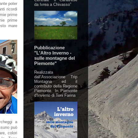
ante poter
da Ivrea a Chivasso”
nti ricordi
 mie prime
mie prime
esto mare
Pubblicazione
"L'Altro Inverno -
sulle montagne del
Piemonte"
Realizzata
dall’Associazione Trip
Montagna ed il
contributo della Regione
Piemonte. In Piemonte
d'Inverno di Toni Farina
archeggi a
ssuno può
re, colori