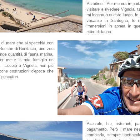
Paradiso. Per me era import
visitare e rivedere Vignola, ta
mi legano a questo luogo, le
vacanze in Sardegna, le 
immersioni in apnea in qu
ricco di fauna.
 di mare che si specchia con
 Bocche di Bonifacio, uno zoo
ande quantità di fauna marina,
er me e la mia famiglia un
e. Eccoci a Vignola, non più
oche costruzioni d'epoca che
 pescatori.
Piazzale, bar, ristoranti, p
pagamento. Però il mare ne
cambiarlo, sempre spettacola