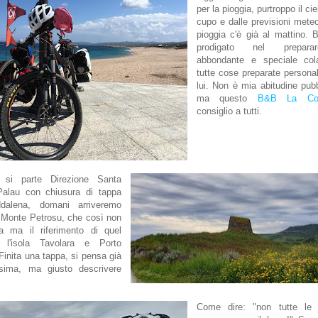
per la pioggia, purtroppo il ci
cupo e dalle previsioni meteo 
pioggia c'è già al mattino. 
prodigato nel prepara
abbondante e speciale col
tutte cose preparate person
lui. Non è mia abitudine pubb
ma questo
B&B La Col
consiglio a tutti.
 si parte Direzione Santa
Palau con chiusura di tappa
dalena, domani arriveremo
 Monte Petrosu, che così non
la ma il riferimento di quel
 l'isola Tavolara e Porto
Finita una tappa, si pensa già
ssima, ma giusto descrivere
Come dire: "non tutte le 