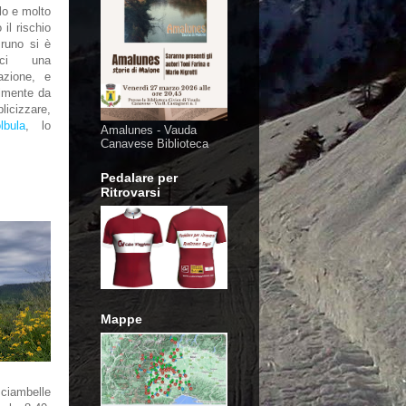
elo e molto
il rischio
Bruno si è
rci una
azione, e
almente da
licizzare,
bula
, lo
Amalunes - Vauda
Canavese Biblioteca
Pedalare per
Ritrovarsi
Mappe
ciambelle