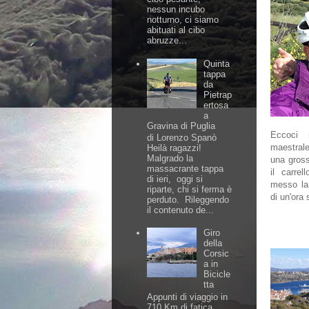
nessun incubo
notturno, ci siamo
abituati al cibo
abruzze...
Quinta
tappa
da
Pietrap
ertosa
a
Gravina di Puglia
Eccoci 
di Lorenzo Spanò
maestrale 
Heilà ragazzi!
Malgrado la
una gros
massacrante tappa
il carre
di ieri, oggi si
messo la 
riparte, chi si ferma è
di un'ora 
perduto. Rileggendo
il contenuto de...
Giro
della
Corsic
a in
Bicicle
tta
Appunti di viaggio in
710 Km di fatica,