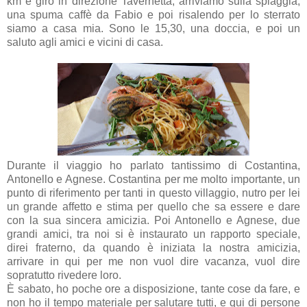
km e giro in direzione Tavernetta, arriviamo sulla spiaggia,
una spuma caffè da Fabio e poi risalendo per lo sterrato
siamo a casa mia. Sono le 15,30, una doccia, e poi un
saluto agli amici e vicini di casa.
Durante il viaggio ho parlato tantissimo di Costantina,
Antonello e Agnese. Costantina per me molto importante, un
punto di riferimento per tanti in questo villaggio, nutro per lei
un grande affetto e stima per quello che sa essere e dare
con la sua sincera amicizia. Poi Antonello e Agnese, due
grandi amici, tra noi si è instaurato un rapporto speciale,
direi fraterno, da quando è iniziata la nostra amicizia,
arrivare in qui per me non vuol dire vacanza, vuol dire
sopratutto rivedere loro.
È sabato, ho poche ore a disposizione, tante cose da fare, e
non ho il tempo materiale per salutare tutti, e qui di persone