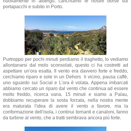
nuovamente in albergo, carichiamo le nostre borse sui
portapacchi e subito in Porto.
Purtroppo per pochi minuti perdiamo il traghetto, lo vediamo
allontanarsi dal molo sconsolati, questo ci ha costretti ad
aspettare un'ora esatta. Il vento era davvero forte e freddo,
cerchiamo riparo e sole in un Dehors li vicino, pausa caffè,
uno sguardo sui Social e L'ora è volata. Appena imbarcati
abbiamo cercato un riparo dal vento che continua ad essere
molto freddo, ricerca vana. 15 minuti e siamo a Palau,
dobbiamo recuperare la sosta forzata, nella nostra mente
era maturata l'idea di avere il vento a favore, ma la
conformazione dell'isola, i continui tornanti e canaloni, fanno
da turbine al vento, che a tratti sembrava ancora più forte.