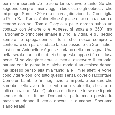
per me importanti c'è ne sono tante, davvero tante. So che
seguono sempre i miei viaggi in bicicletta e gli obbiettivi che
mi pongo. Sono le 20 è ora di cena, direzione La Conchiglia
a Porto San Paolo. Antonello e Agnese ci accompagnano e
cenano con noi, Tom e Giorgio a pelle aprono subito un
contatto con Antonello e Agnese, si spazia a 360°, ma
l'argomento principale rimane il vino, la vigna, e qui seguo
sempre le spiegazioni di Tom, che riesce sempre a
contornare con parole adatte la sua passione da Sommelier,
cosi come Antonello e Agnese parlano della loro vigna. Una
bella serata buon cibo, direi che questa tappa si è conclusa
bene. Si sa viaggiare apre la mente, osservare il territorio,
parlare con la gente in qualche modo ti arricchisce dentro,
ma spesso penso alla mia famiglia e i miei affetti e vorrei
condividere con loro tutto questo senza doverlo raccontare.
Come un bambino l'immaginazione mi porta a pensare che
sarebbe bello avere tutti dentro una scatoletta, che apri e
tutti compaiono. Ma!!! Qualcosa mi dice che forse me li porto
sempre dentro di me. Domani si parte molto presto, le
previsioni danno il vento ancora in aumento. Speriamo
siano errate!