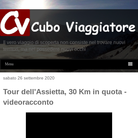
Il vero viaggio di scoperta non consiste nel trovare nuovi
territori, ma nel possedere nuovi occhi

Menu
sabato 26 settembre 2020
Tour dell'Assietta, 30 Km in quota -
videoracconto