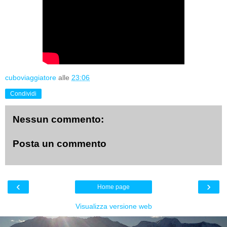
cuboviaggiatore
alle
23:06
Condividi
Nessun commento:
Posta un commento
‹
›
Home page
Visualizza versione web