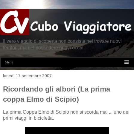
Il vero viaggio di scoperta non consiste nel trovare nuovi
territori, ma nel possedere nuovi occhi

Menu
lunedì 17 settembre 2007
Ricordando gli albori (La prima
coppa Elmo di Scipio)
La prima Coppa Elmo di Scipio non si scorda mai ... uno dei
primi viaggi in bicicletta.