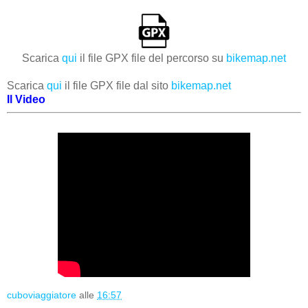
Scarica
qui
il file GPX file del percorso su
bikemap.net
Scarica
qui
il file GPX file dal sito
bikemap.net
Il Video
cuboviaggiatore
alle
16:57