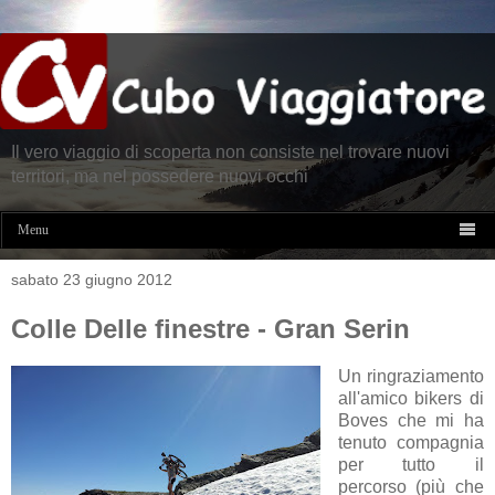
Il vero viaggio di scoperta non consiste nel trovare nuovi
territori, ma nel possedere nuovi occhi

Menu
sabato 23 giugno 2012
Colle Delle finestre - Gran Serin
Un ringraziamento
all'amico bikers di
Boves che mi ha
tenuto compagnia
per tutto il
percorso (più che