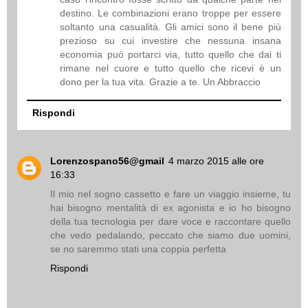
destino. Le combinazioni erano troppe per essere
soltanto una casualità. Gli amici sono il bene più
prezioso su cui investire che nessuna insana
economia può portarci via, tutto quello che dai ti
rimane nel cuore e tutto quello che ricevi è un
dono per la tua vita. Grazie a te. Un Abbraccio
Rispondi
Lorenzospano56@gmail
4 marzo 2015 alle ore
16:33
Il mio nel sogno cassetto e fare un viaggio insieme, tu
hai bisogno mentalità di ex agonista e io ho bisogno
della tua tecnologia per dare voce e raccontare quello
che vedo pedalando, peccato che siamo due uomini,
se no saremmo stati una coppia perfetta
Rispondi