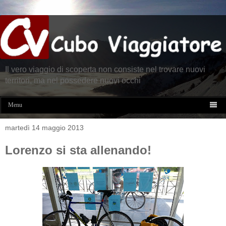
Il vero viaggio di scoperta non consiste nel trovare nuovi
territori, ma nel possedere nuovi occhi

Menu
martedì 14 maggio 2013
Lorenzo si sta allenando!