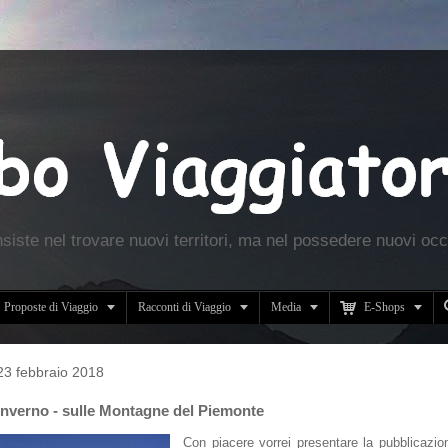
nsiste nel trovare nuovi territori, ma nel possedere nuovi occ





Proposte di Viaggio
Racconti di Viaggio
Media
E-Shops
23 febbraio 2018
 Inverno - sulle Montagne del Piemonte
Con piacere vorrei presentare la pubblicazi