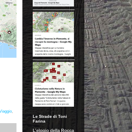
Viaggio
,
Le Strade di Toni
Farina
L’elogio della Rocca