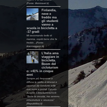
(Fonte: lifeintravel.it)
Finlandia,
neve e
freddo ma
gli studenti
vanno a
scuola in bicicletta a
-17 gradi
Mi raccomando bello di
mamma, copriti bene che fa
freddo…(Fonte:
ilmessaggero.it)
L'Italia ama
viaggiare in
bicicletta.
Boom del
cicloturism
o: +41% in cinque
anni
Sempre più frequente e
diffusa la scelta di itinerari e
vacanze da condurre sulle
due ruote a pedali. Il punto
durante il BikeSummit2019:
"Bene la crescita, ma servono
infrastrutture e sicurezza"
(Repubblica.it)