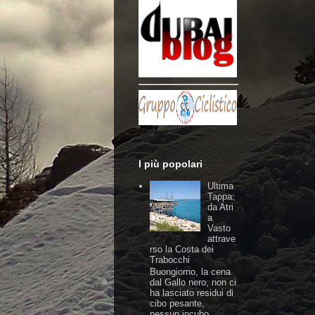
I più popolari
Ultima
Tappa:
da Atri
a
Vasto
attrave
rso la Costa dei
Trabocchi
Buongiorno, la cena
dal Gallo nero, non ci
ha lasciato residui di
cibo pesante,
nessun incubo