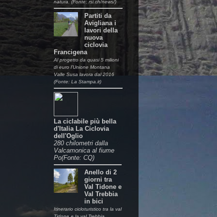
natura. (Fonte: rsi.ch/news/)
Partiti da
Avigliana i
lavori della
nuova
ciclovia
Francigena
Al progetto da quasi 5 milioni
di euro l’Unione Montana
Valle Susa lavora dal 2016
(Fonte: La Stampa.it)
La ciclabile più bella
d'Italia La Ciclovia
dell'Oglio
280 chilometri dalla
Valcamonica al fiume
Po(Fonte: CQ)
Anello di 2
giorni tra
Val Tidone e
Val Trebbia
in bici
Itinerario cicloturistico tra la val
Tidone e la val Trebbia