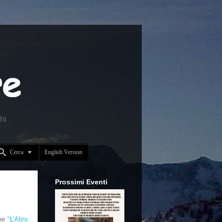
hi


Cerca
English Version
Prossimi Eventi
one
"L'Altro