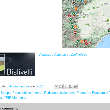
Visualizza l'articolo su Dislivelli.eu
to da
cuboviaggiatore
alle
00:27
:
Mappa
,
Pedalando in inverno
,
Pedalando sulla neve
,
Piemonte
,
Proposta di 
na
,
TRIP Montagna
n commento: