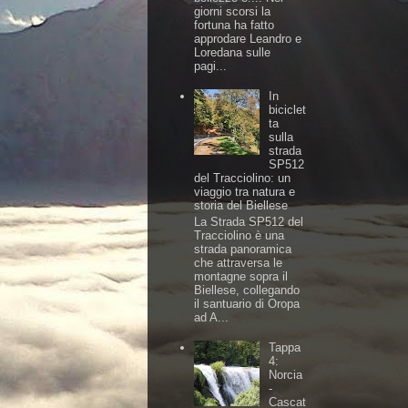
giorni scorsi la
fortuna ha fatto
approdare Leandro e
Loredana sulle
pagi...
In
biciclet
ta
sulla
strada
SP512
del Tracciolino: un
viaggio tra natura e
storia del Biellese
La Strada SP512 del
Tracciolino è una
strada panoramica
che attraversa le
montagne sopra il
Biellese, collegando
il santuario di Oropa
ad A...
Tappa
4:
Norcia
-
Cascat