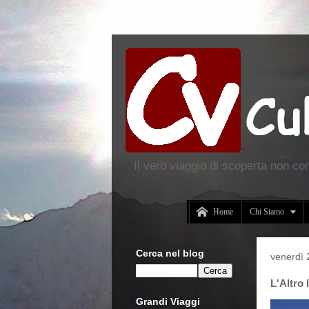
Il vero viaggio di scoperta non co


Home
Chi Siamo
Cerca nel blog
venerdì 
L'Altro
Grandi Viaggi