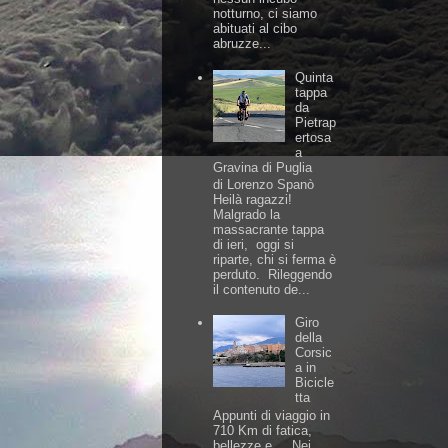
notturno, ci siamo
abituati al cibo
abruzze...
Quinta
tappa
da
Pietrap
ertosa
a
Gravina di Puglia
di Lorenzo Spanò
Heilà ragazzi!
Malgrado la
massacrante tappa
di ieri, oggi si
riparte, chi si ferma è
perduto. Rileggendo
il contenuto de...
Giro
della
Corsic
a in
Bicicle
tta
Appunti di viaggio in
710 Km di fatica,
bellezze e.... Nei