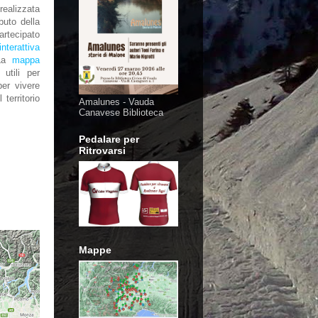
ealizzata
buto della
artecipato
nterattiva
La
mappa
utili per
per vivere
territorio
Amalunes - Vauda
Canavese Biblioteca
Pedalare per
Ritrovarsi
Mappe