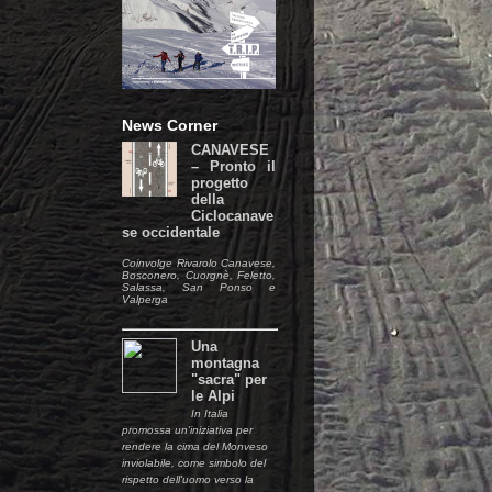
News Corner
CANAVESE
– Pronto il
progetto
della
Ciclocanave
se occidentale
Coinvolge Rivarolo Canavese,
Bosconero, Cuorgnè, Feletto,
Salassa, San Ponso e
Valperga
Una
montagna
"sacra" per
le Alpi
In Italia
promossa un'iniziativa per
rendere la cima del Monveso
inviolabile, come simbolo del
rispetto dell'uomo verso la