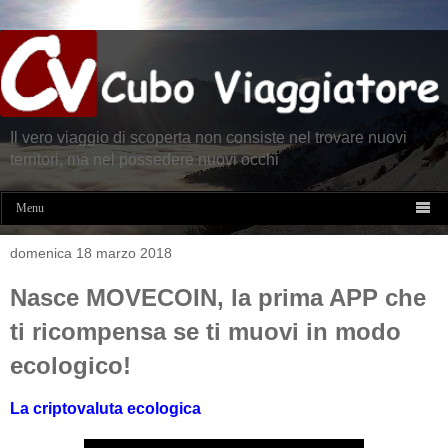
Il vero viaggio di scoperta non consiste nel trovare nuovi
territori, ma nel possedere nuovi occhi

Menu
domenica 18 marzo 2018
Nasce MOVECOIN, la prima APP che
ti ricompensa se ti muovi in modo
ecologico!
La criptovaluta ecologica