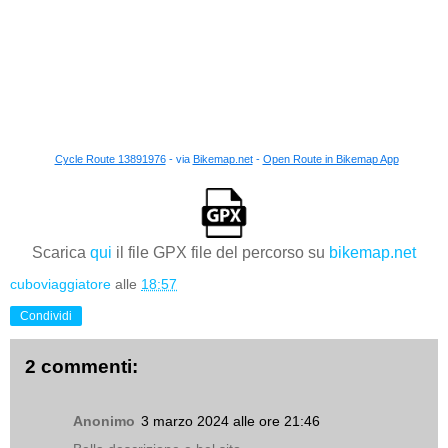
Cycle Route 13891976
- via
Bikemap.net
-
Open Route in Bikemap App
Scarica
qui
il file GPX file del percorso su
bikemap.net
cuboviaggiatore
alle
18:57
Condividi
2 commenti:
Anonimo
3 marzo 2024 alle ore 21:46