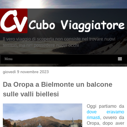
Il vero viaggio di scoperta non consiste nel trovare nuovi
territori, ma nel possedere nuovi occhi

Menu
giovedì 9 novembre 2023
Da Oropa a Bielmonte un balcone
sulle valli biellesi
Oggi partiamo da
dove eravamo
rimasti
, ovvero da
Oropa, dopo aver