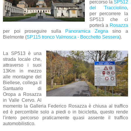
percorso la
SP512
del Tracciolino
,
per percorrere la
SP513 che ci
porterà a
Rosazza
per poi proseguire sulla
Panoramica Zegna
sino a
Bielmonte (
SP115 tronco Valmosca - Bocchetto Sessera
).
La SP513 è una
strada locale che,
attraverso i suoi
13Km in mezzo
alle montagne del
Biellese, collega il
Santuario di
Oropa a Rosazza
in Valle Cervo. Al
momento la Galleria Federico Rosazza è chiusa al traffico
ed è percorribile solo a piedi o in bicicletta, questo rende
l'intero percorso praticamente quasi assente il traffico
automobilistico.