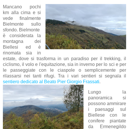
Mancano pochi
km alla cima e si
vede finalmente
Bielmonte sullo
sfondo. Bielmonte
è considerata la
montagna dei
Biellesi ed è
rinomata sia in
estate, dove si trasforma in un paradiso per il trekking, il
ciclismo, il volo e l'equitazione, sia in inverno per lo sci e per
le passeggiate con le ciaspole o semplicemente per
rilassarsi nei tanti rifugi. Tra i vari sentieri si segnala il
sentiero dedicato al Beato Pier Giorgio Frassati
.
Lungo la
panoramica si
possono ammirare
i paesaggi sul
Biellese con le
conifere piantate
da Ermenegildo