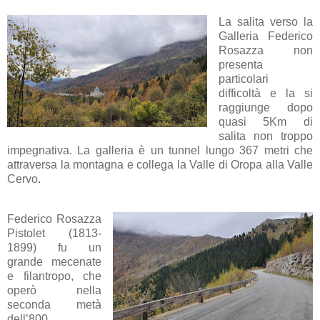
La salita verso la
Galleria Federico
Rosazza non
presenta
particolari
difficoltà e la si
raggiunge dopo
quasi 5Km di
salita non troppo
impegnativa. La galleria è un tunnel lungo 367 metri che
attraversa la montagna e collega la Valle di Oropa alla Valle
Cervo.
Federico Rosazza
Pistolet (1813-
1899) fu un
grande mecenate
e filantropo, che
operò nella
seconda metà
dell’800