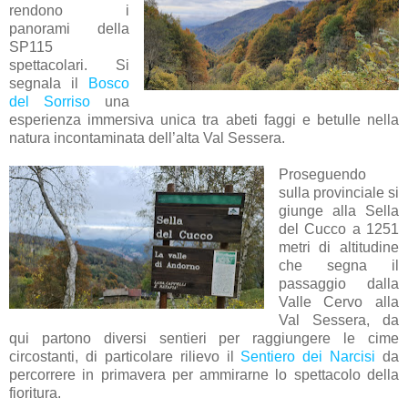
rendono i
panorami della
SP115
spettacolari. Si
segnala il
Bosco
del Sorriso
una
esperienza immersiva unica tra abeti faggi e betulle nella
natura incontaminata dell’alta Val Sessera.
Proseguendo
sulla provinciale si
giunge alla Sella
del Cucco a 1251
metri di altitudine
che segna il
passaggio dalla
Valle Cervo alla
Val Sessera, da
qui partono diversi sentieri per raggiungere le cime
circostanti, di particolare rilievo il
Sentiero dei Narcisi
da
percorrere in primavera per ammirarne lo spettacolo della
fioritura.