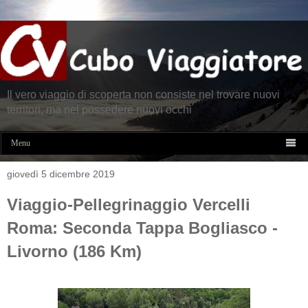
Il vero viaggio di scoperta non consiste nel trovare nuovi
territori, ma nel possedere nuovi occhi

Menu
giovedì 5 dicembre 2019
Viaggio-Pellegrinaggio Vercelli
Roma: Seconda Tappa Bogliasco -
Livorno (186 Km)