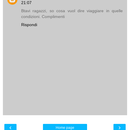
21:07
Btavi ragazzi, so cosa vuol dire viaggiare in quelle
condizioni. Complimenti
Rispondi
‹
›
Home page