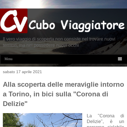
Il vero viaggio di scoperta non consiste nel trovare nuovi
territori, ma nel possedere nuovi occhi

Menu
sabato 17 aprile 2021
Alla scoperta delle meraviglie intorno
a Torino, in bici sulla "Corona di
Delizie"
La "Corona di
Delizie", è un