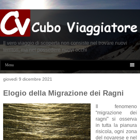
Il vero viaggio di scoperta non consiste nel trovare nuovi
territori, ma nel possedere nuovi occhi

Menu
giovedì 9 dicembre 2021
Elogio della Migrazione dei Ragni
Il fenomeno
“migrazione dei
ragni” si osserva
in tutta la pianura
risicola, ogni zona
del novarese e nel