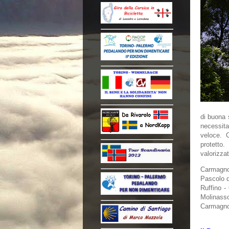
di buona 
necessita
veloce. 
protetto
valorizza
Carmagnol
Pascolo d
Ruffino -
Molinasso
Carmagnol