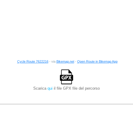
Cycle Route 7622216
- via
Bikemap.net
-
Open Route in Bikemap App
Scarica
qui
il file GPX file del percorso