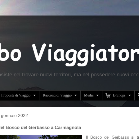
nsiste nel trovare nuovi territori, ma nel possedere nuovi occ





Proposte di Viaggio
Racconti di Viaggio
Media
E-Shops
 gennaio 2022
del Bosco del Gerbasso a Carmagnola
Il Bosco del Gerbasso si tr