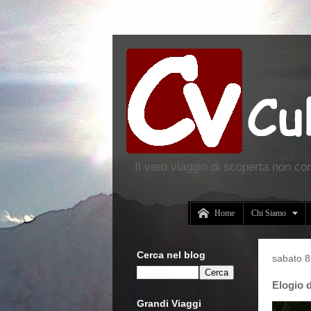
Il vero viaggio di scoperta non co


Home
Chi Siamo
Cerca nel blog
sabato 8
Elogio 
Grandi Viaggi