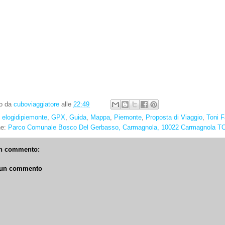
to da
cuboviaggiatore
alle
22:49
:
elogidipiemonte
,
GPX
,
Guida
,
Mappa
,
Piemonte
,
Proposta di Viaggio
,
Toni F
ne:
Parco Comunale Bosco Del Gerbasso, Carmagnola, 10022 Carmagnola TO,
n commento:
 un commento