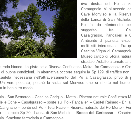
riva destra del Po a 
Carmagnola. Vi si accede la
Cave Monviso e la Riserva
della Lanca di San Michele.
Po fa da riferimento per
suggerito fra Carm
Casalgrasso, Pancalieri e C
Ambiente di pianura, vivac
molti siti interessanti. Fra q
Cascina Vigna di Carmagnola,
Museo civico di Storia natur
stradale. Asfalto alternato a lu
strada bianca. La pista nella Riserva Confluenza Maira, fra Carmagnola e Ca
 di buone condizioni. In alternativa occorre seguire la Sp 129, di traffico non
Cautela necessaria nell’attraversamento del Po a Casalgrasso, privo di 
. Un vero peccato, perché la vista sul Monviso che si riflette nel fiume
ta in ben altro modo.
a - San Bernardo – Cascina Gariglio - Motta - Riserva naturale Confluenza M
elle Oche – Casalgrasso – ponte sul Po - Pancalieri – Castel Rainero - Brillan
 Carignano – ponte sul Po - Tetti Faule – Riserva naturale del Po Morto - Fo
 – incrocio Sp 20 - Lanca di San Michele –
Bosco del Gerbasso
– Cascina
a. Stazione ferroviaria a Carmagnola.