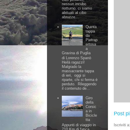
nessun incubo
notturno, ci siamo
abituati al cibo
abruzze...
Quinta
tappa
da
Pietrap
ertosa
a
Gravina di Puglia
di Lorenzo Spanò
Heilà ragazzi!
Malgrado la
massacrante tappa
di ieri, oggi si
riparte, chi si ferma è
perduto. Rileggendo
il contenuto de...
Giro
della
Corsic
a in
Post p
Bicicle
tta
Appunti di viaggio in
Iscriviti a
710 Km di fatica,