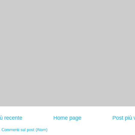
iù recente
Home page
Post più 
:
Commenti sul post (Atom)