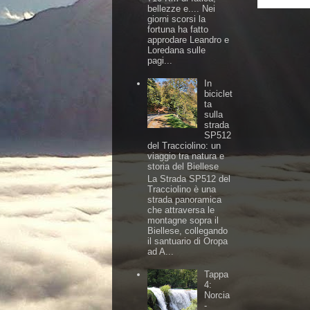
bellezze e.... Nei
giorni scorsi la
fortuna ha fatto
approdare Leandro e
Loredana sulle
pagi...
In
biciclet
ta
sulla
strada
SP512
del Tracciolino: un
viaggio tra natura e
storia del Biellese
La Strada SP512 del
Tracciolino è una
strada panoramica
che attraversa le
montagne sopra il
Biellese, collegando
il santuario di Oropa
ad A...
Tappa
4:
Norcia
-