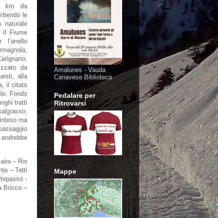
5 km da
mbendo le
 naturale
 Il Fiume
 l’anello
agnola,
arignano.
izzato da
Amalunes - Vauda
uesti, alla
Canavese Biblioteca
 il citato
ale. Fondo
Pedalare per
nghi tratti
Ritrovarsi
salgrasso,
 inteso ma
passaggio
 andrebbe
aira – Rio
te – Tetti
Mappe
rtepasso -
 Bricco –