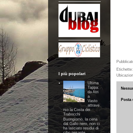
Pubblica
Etichette
I più popolari
Ubicazio
Ultima
Tappa:
Nessu
da Atri
a
Posta
Vasto
attrave
rso la Costa dei
Trabocchi
Buongiorno, la cena
dal Gallo nero, non ci
ha lasciato residui di
cibo pesante,