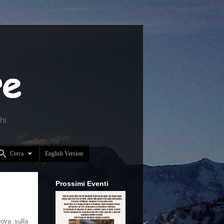
hi


Cerca
English Version
Prossimi Eventi
ova sulla