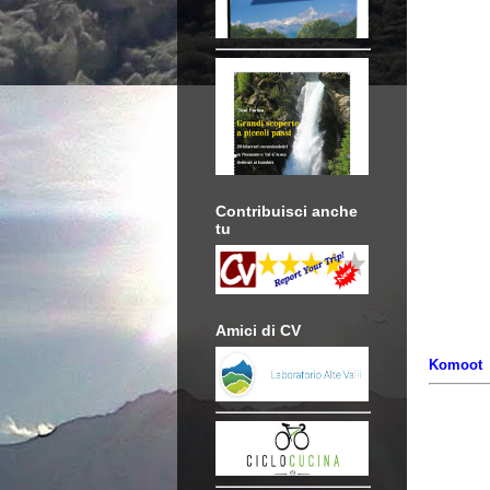
Contribuisci anche
tu
Amici di CV
Komoot