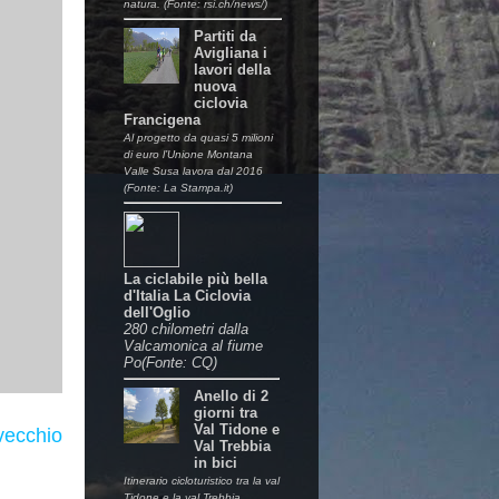
natura. (Fonte: rsi.ch/news/)
Partiti da
Avigliana i
lavori della
nuova
ciclovia
Francigena
Al progetto da quasi 5 milioni
di euro l’Unione Montana
Valle Susa lavora dal 2016
(Fonte: La Stampa.it)
La ciclabile più bella
d'Italia La Ciclovia
dell'Oglio
280 chilometri dalla
Valcamonica al fiume
Po(Fonte: CQ)
Anello di 2
giorni tra
Val Tidone e
vecchio
Val Trebbia
in bici
Itinerario cicloturistico tra la val
Tidone e la val Trebbia