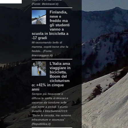
(Fonte: lifeintravel.it)
Finlandia,
neve e
freddo ma
gli studenti
vanno a
scuola in bicicletta a
-17 gradi
Mi raccomando bello di
mamma, copriti bene che fa
freddo…(Fonte:
ilmessaggero.it)
L'Italia ama
viaggiare in
bicicletta.
Boom del
cicloturism
o: +41% in cinque
anni
Sempre più frequente e
diffusa la scelta di itinerari e
vacanze da condurre sulle
due ruote a pedali. Il punto
durante il BikeSummit2019:
"Bene la crescita, ma servono
infrastrutture e sicurezza"
(Repubblica.it)