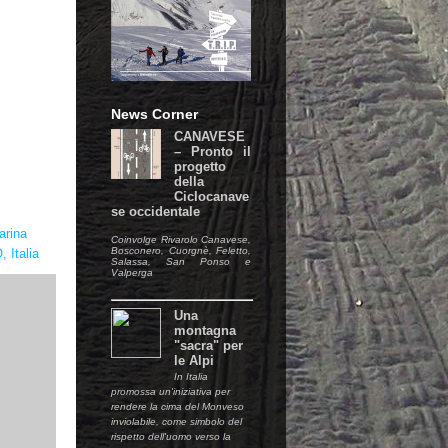
News Corner
CANAVESE
– Pronto il
progetto
della
Ciclocanave
se occidentale
arina
Coinvolge Rivarolo Canavese,
Bosconero, Cuorgnè, Feletto,
 Italia
Salassa, San Ponso e
Valperga
Una
montagna
"sacra" per
le Alpi
In Italia
promossa un'iniziativa per
rendere la cima del Monveso
inviolabile, come simbolo del
rispetto dell'uomo verso la