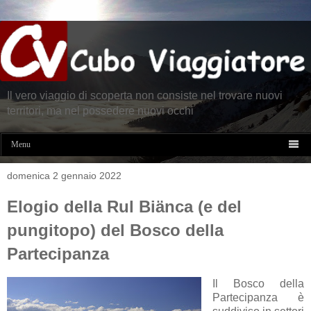
Il vero viaggio di scoperta non consiste nel trovare nuovi
territori, ma nel possedere nuovi occhi

Menu
domenica 2 gennaio 2022
Elogio della Rul Biänca (e del
pungitopo) del Bosco della
Partecipanza
Il Bosco della
Partecipanza è