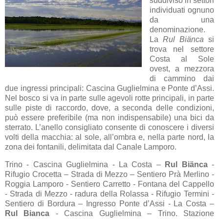
suddiviso in settori
individuati ognuno
da una
denominazione.
La
Rul Biänca
si
trova nel settore
Costa al Sole
ovest, a mezzora
di cammino dai
due ingressi principali: Cascina Guglielmina e Ponte d’Assi.
Nel bosco si va in parte sulle agevoli rotte principali, in parte
sulle piste di raccordo, dove, a seconda delle condizioni,
può essere preferibile (ma non indispensabile) una bici da
sterrato. L’anello consigliato consente di conoscere i diversi
volti della macchia: al sole, all’ombra e, nella parte nord, la
zona dei fontanili, delimitata dal Canale Lamporo.
Trino - Cascina Guglielmina - La Costa –
Rul Bi
ä
nca
-
Rifugio Crocetta – Strada di Mezzo – Sentiero Prà Merlino -
Roggia Lamporo - Sentiero Carretto - Fontana del Cappello
- Strada di Mezzo - radura della Rolassa - Rifugio Termini -
Sentiero di Bordura – Ingresso Ponte d’Assi - La Costa –
Rul Bianca
- Cascina Guglielmina – Trino. Stazione