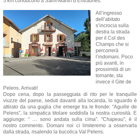
5 km conducono a Saint-Martin d’Entraunes.
All’ingresso
dell’abitato
s’incrocia sulla
destra la strada
per il Col des
Champs che si
percorrerà
l’indomani. Poco
più avanti, in
prossimità di un
tornante, sta
invece il Gite de
Pelens. Arrivati!
Dopo cena, dopo la passeggiata di rito per le tranquille
viuzze del paese, seduti davanti alla locanda, lo sguardo è
attirato da una guglia che emerge tra le fronde: “Aguille de
Pelens”, la simpatica titolare soddisfa la nostra curiosità. E
aggiunge: “ … sono andata sulla cima”. “Chapeau”, è il
nostro commento. Domani noi ci limiteremo a osservarla
dalla strada, risalendo la bucolica Val Pelens.