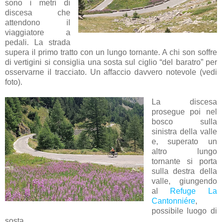
sono i metri di
discesa che
attendono il
viaggiatore a
pedali. La strada
supera il primo tratto con un lungo tornante. A chi son soffre
di vertigini si consiglia una sosta sul ciglio “del baratro” per
osservarne il tracciato. Un affaccio davvero notevole (vedi
foto).
La discesa
prosegue poi nel
bosco sulla
sinistra della valle
e, superato un
altro lungo
tornante si porta
sulla destra della
valle, giungendo
al
Refuge La
Cantonniére
,
possibile luogo di
sosta.