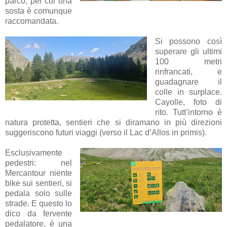
parco, per cui una
sosta è comunque
raccomandata.
Si possono così
superare gli ultimi
100 metri
rinfrancati, e
guadagnare il
colle in surplace.
Cayolle, foto di
rito. Tutt’intorno è
natura protetta, sentieri che si diramano in più direzioni
suggeriscono futuri viaggi (verso il Lac d’Allos in primis).
Esclusivamente
pedestri: nel
Mercantour niente
bike sui sentieri, si
pedala solo sulle
strade. E questo lo
dico da fervente
pedalatore, è una