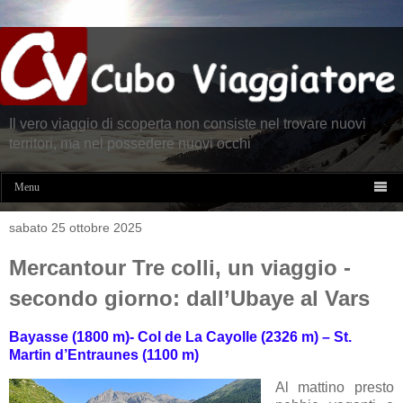
Il vero viaggio di scoperta non consiste nel trovare nuovi
territori, ma nel possedere nuovi occhi

Menu
sabato 25 ottobre 2025
Mercantour Tre colli, un viaggio -
secondo giorno: dall’Ubaye al Vars
Bayasse (1800 m)- Col de La Cayolle (2326 m) – St.
Martin d’Entraunes (1100 m)
Al mattino presto