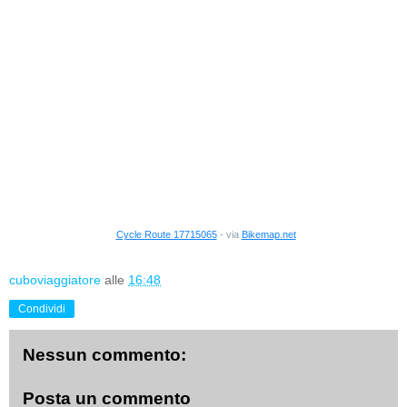
Cycle Route 17715065
- via
Bikemap.net
cuboviaggiatore
alle
16:48
Condividi
Nessun commento:
Posta un commento