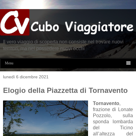
Il vero viaggio di scoperta non consiste nel trovare nuovi
territori, ma nel possedere nuovi occhi

Menu
lunedì 6 dicembre 2021
Elogio della Piazzetta di Tornavento
Tornavento
,
frazione di Lonate
Pozzolo, sulla
sponda lombarda
del Ticino
all’altezza del