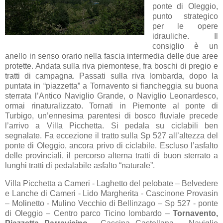
ponte di Oleggio,
punto strategico
per le opere
idrauliche. Il
consiglio è un
anello in senso orario nella fascia intermedia delle due aree
protette. Andata sulla riva piemontese, fra boschi di pregio e
tratti di campagna. Passati sulla riva lombarda, dopo la
puntata in “piazzetta” a Tornavento si fiancheggia su buona
sterrata l’Antico Naviglio Grande, o Naviglio Leonardesco,
ormai rinaturalizzato. Tornati in Piemonte al ponte di
Turbigo, un’ennesima parentesi di bosco fluviale precede
l’arrivo a Villa Picchetta. Si pedala su ciclabili ben
segnalate. Fa eccezione il tratto sulla Sp 527 all’altezza del
ponte di Oleggio, ancora privo di ciclabile. Escluso l’asfalto
delle provinciali, il percorso alterna tratti di buon sterrato a
lunghi tratti di pedalabile asfalto “naturale”.
Villa Picchetta a Cameri - Laghetto del pelobate – Belvedere
e Lanche di Cameri - Lido Margherita - Cascinone Provasin
– Molinetto - Mulino Vecchio di Bellinzago – Sp 527 - ponte
di Oleggio – Centro parco Ticino lombardo –
Tornavento,