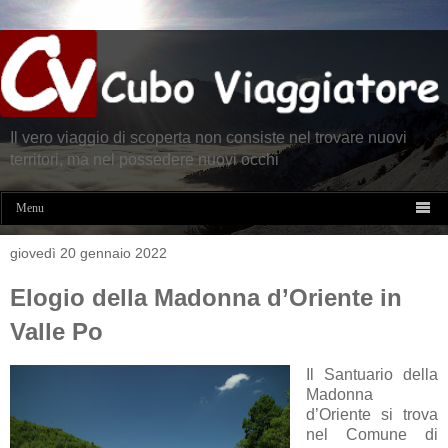
Il vero viaggio di scoperta non consiste nel trovare nuovi
territori, ma nel possedere nuovi occhi

Menu
giovedì 20 gennaio 2022
Elogio della Madonna d’Oriente in
Valle Po
Il Santuario della
Madonna
d’Oriente si trova
nel Comune di