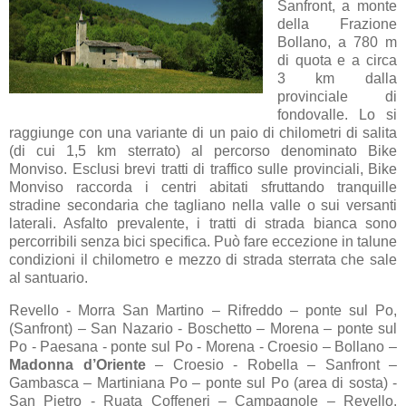
Sanfront, a monte
della Frazione
Bollano, a 780 m
di quota e a circa
3 km dalla
provinciale di
fondovalle. Lo si
raggiunge con una variante di un paio di chilometri di salita
(di cui 1,5 km sterrato) al percorso denominato Bike
Monviso. Esclusi brevi tratti di traffico sulle provinciali, Bike
Monviso raccorda i centri abitati sfruttando tranquille
stradine secondaria che tagliano nella valle o sui versanti
laterali. Asfalto prevalente, i tratti di strada bianca sono
percorribili senza bici specifica. Può fare eccezione in talune
condizioni il chilometro e mezzo di strada sterrata che sale
al santuario.
Revello - Morra San Martino – Rifreddo – ponte sul Po,
(Sanfront) – San Nazario - Boschetto – Morena – ponte sul
Po - Paesana - ponte sul Po - Morena - Croesio – Bollano –
Madonna d’Oriente
– Croesio - Robella – Sanfront –
Gambasca – Martiniana Po – ponte sul Po (area di sosta) -
San Pietro - Ruata Coffeneri – Campagnole – Revello.